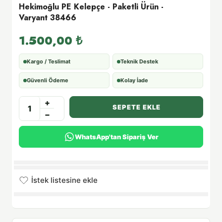
Hekimoğlu PE Kelepçe - Paketli Ürün -
Varyant 38466
1.500,00
₺
Kargo / Teslimat
Teknik Destek
Güvenli Ödeme
Kolay İade
+
SEPETE EKLE
−
WhatsApp'tan Sipariş Ver
İstek listesine ekle
İstek listesine eklendi