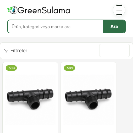
Ara
Filtreler
Göre sırala
-50%
-50%