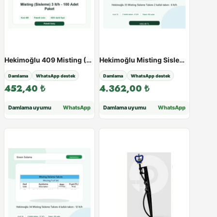
Hekimoğlu 409 Misting (Sisleme) 3 lt/h - 100 Adet Paket
Hekimoğlu Misting Sisleme Takımı - Paketli Ürün - Varyant 38463
Damlama
WhatsApp destek
Damlama
WhatsApp destek
452,40
₺
4.362,00
₺
Damlama uyumu
WhatsApp
Damlama uyumu
WhatsApp