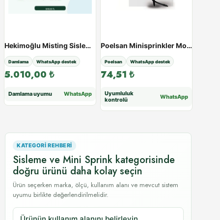
Hekimoğlu Misting Sisleme Takımı - Paketli Ürün - Varyant 38464
Poelsan Minisprinkler Mon.tak.tırnaklı Uzun Mesafe - 200 L/h
Damlama
WhatsApp destek
Poelsan
WhatsApp destek
5.010,00
₺
74,51
₺
Uyumluluk
Damlama uyumu
WhatsApp
WhatsApp
kontrolü
KATEGORI REHBERI
Sisleme ve Mini Sprink kategorisinde
doğru ürünü daha kolay seçin
Ürün seçerken marka, ölçü, kullanım alanı ve mevcut sistem
uyumu birlikte değerlendirilmelidir.
Ürünün kullanım alanını belirleyin