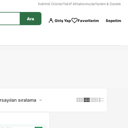
İndirimli Ürünler
Teklif Al
Hakkımızda
Yardım & Destek
Ara
Giriş Yap
Favorilerim
Sepetim
rsayılan sıralama