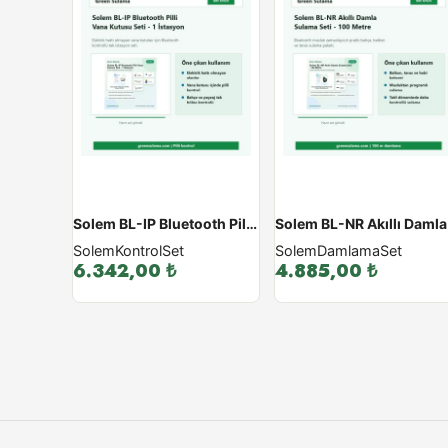
Solem BL-IP Bluetooth Pilli Vana Kutusu Seti - 1 İstasyon
Solem
Kontrol
Set
Solem
Damlama
Set
6.342,00
₺
4.885,00
₺