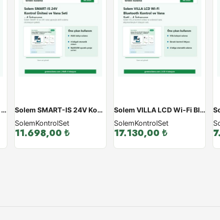
Solem BL-NR Akıllı Damla Sulama Seti - 100 Metre
Solem SMART-IS 24V Kontrol Ünitesi ve Vana Seti - 4 İstasyon
Solem VILLA LCD Wi-Fi Bluetooth Kontrol ve Vana Seti - 4 İstasyon
Solem
Kontrol
Set
Solem
Kontrol
Set
S
11.698,00
₺
17.130,00
₺
7