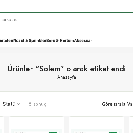
niteleri
Nozul & Sprinkler
Boru & Hortum
Aksesuar
Ürünler “Solem” olarak etiketlendi
Anasayfa
5 sonuç
Statü
Göre sırala
Va