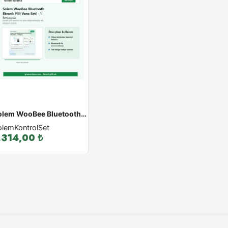
Solem WooBee Bluetooth Ekranlı Pilli Vana Seti - 1 İstasyon
olem
Kontrol
Set
.314,00
₺