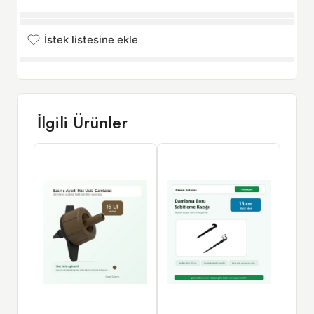
İstek listesine ekle
İstek listesine eklendi
İlgili Ürünler