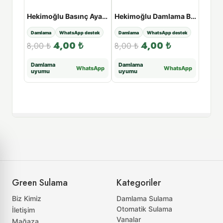
Hekimoğlu 53 Seralar için Mini Yağmurlama - 100 Adet Paket
Hekimoğlu Basınç Ayarlı Hat Üstü Damlatıcı - 16lt
Hekimoğlu Damlama Boru Sabitleme Kazığı - 15cm
estek
Damlama
WhatsApp destek
Damlama
WhatsApp destek
Damla
4,00
₺
4,00
₺
8,00
₺
8,00
₺
WhatsA
1.42
925
Damlama
Damlama
tsApp
WhatsApp
WhatsApp
uyumu
uyumu
Green Sulama
Kategoriler
Biz Kimiz
Damlama Sulama
Otomatik Sulama
İletişim
Vanalar
Mağaza