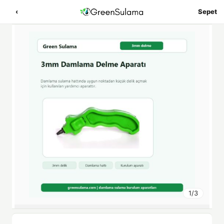
‹
Sepet
1
/
3