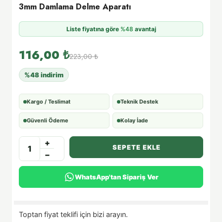
3mm Damlama Delme Aparatı
Liste fiyatına göre
%48
avantaj
116,00
₺
223,00
₺
%48 indirim
Kargo / Teslimat
Teknik Destek
Güvenli Ödeme
Kolay İade
+
SEPETE EKLE
−
WhatsApp'tan Sipariş Ver
Toptan fiyat teklifi için bizi arayın.