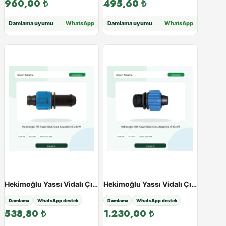
960,00
₺
495,60
₺
Damlama uyumu
WhatsApp
Damlama uyumu
WhatsApp
Hekimoğlu Yassı Vidalı Çıkış Adaptörü - Paketli Ürün - Varyant 38536
Hekimoğlu Yassı Vidalı Çıkış Adaptörü - Paketli Ürün - Varyant 38537
Damlama
WhatsApp destek
Damlama
WhatsApp destek
538,80
₺
1.230,00
₺