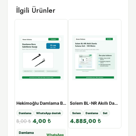
İlgili Ürünler
Hekimoğlu Damlama Kurtağzı Dirsek - 20×20
Hekimoğlu Damlama Boru Sabitleme Kazığı - 15cm
Solem BL-NR Akıllı Damla Sulama Seti - 100 Metre
estek
Damlama
WhatsApp destek
Solem
Damlama
Set
Damla
4,00
₺
4.885,00
₺
8,00
₺
4,00
Damlama
Daml
tsApp
WhatsApp