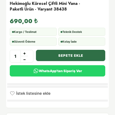
Hekimoğlu Küresel Çiftli Mini Vana -
Paketli Ürün - Varyant 38438
690,00
₺
Kargo / Teslimat
Teknik Destek
Güvenli Ödeme
Kolay İade
+
SEPETE EKLE
−
WhatsApp'tan Sipariş Ver
İstek listesine ekle
İstek listesine eklendi