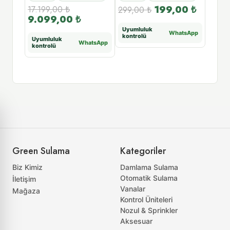
199,00
₺
17.199,00
₺
11.14
299,00
₺
9.099,00
₺
5.8
Uyumluluk
WhatsApp
kontrolü
Uyumluluk
Uyuml
tsApp
WhatsApp
kontrolü
kontr
Green Sulama
Kategoriler
Biz Kimiz
Damlama Sulama
Otomatik Sulama
İletişim
Vanalar
Mağaza
Kontrol Üniteleri
Nozul & Sprinkler
Aksesuar