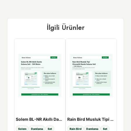
İlgili Ürünler
-50%
Fırat AgroDrip 16x1mm Delikli Damlama Borusu Seti - 33cm / 100mt
Solem BL-NR Akıllı Damla Sulama Seti - 100 Metre
Rain Bird Musluk Tipi Otomatik Damla Sulama Seti - 100 Metre
Solem
Damlama
Set
Rain Bird
Damlama
Set
Damla