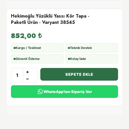
Hekimoğlu Yüzüklü Yassı Kör Tapa -
Paketli Ürün - Varyant 38545
852,00
₺
Kargo / Teslimat
Teknik Destek
Güvenli Ödeme
Kolay İade
+
SEPETE EKLE
−
WhatsApp'tan Sipariş Ver