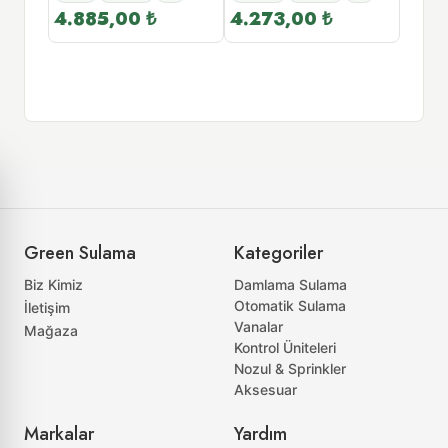
4.885,00
₺
4.273,00
₺
4,00
Daml
uyum
Green Sulama
Kategoriler
Biz Kimiz
Damlama Sulama
Otomatik Sulama
İletişim
Vanalar
Mağaza
Kontrol Üniteleri
Nozul & Sprinkler
Aksesuar
Markalar
Yardım