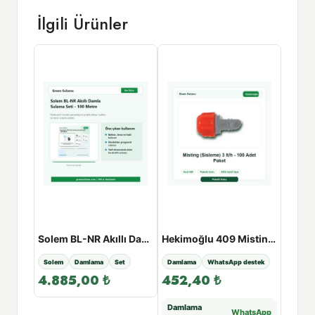
İlgili Ürünler
Hekimoğlu Damlama Kurtağzı Kör Tapa - 16
Solem BL-NR Akıllı Damla Sulama Seti - 100 Metre
Hekimoğlu 409 Misting (Sisleme) 3 lt/h - 100 Adet Paket
estek
Solem
Damlama
Set
Damlama
WhatsApp destek
Damla
4.885,00
₺
452,40
₺
4,00
Damlama
Daml
tsApp
WhatsApp