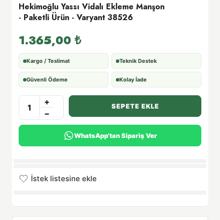
Hekimoğlu Yassı Vidalı Ekleme Manşon
- Paketli Ürün - Varyant 38526
1.365,00
₺
Kargo / Teslimat
Teknik Destek
Güvenli Ödeme
Kolay İade
+
SEPETE EKLE
−
WhatsApp'tan Sipariş Ver
İstek listesine ekle
İstek listesine eklendi