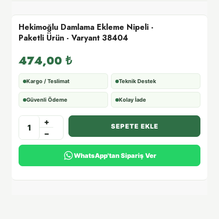
Hekimoğlu Damlama Ekleme Nipeli -
Paketli Ürün - Varyant 38404
474,00
₺
Kargo / Teslimat
Teknik Destek
Güvenli Ödeme
Kolay İade
+
SEPETE EKLE
−
WhatsApp'tan Sipariş Ver