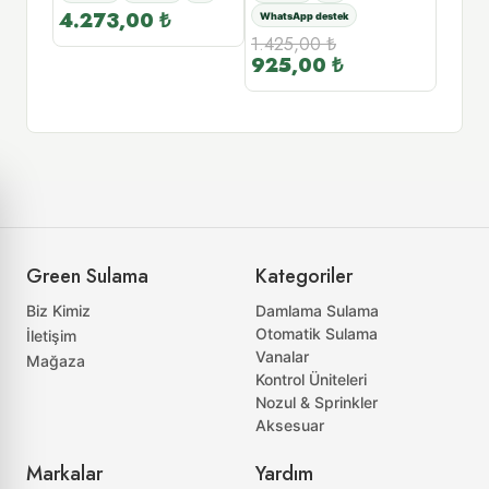
4.273,00
₺
WhatsApp destek
WhatsA
1.425,00
₺
1.42
925,00
₺
925
tsApp
Green Sulama
Kategoriler
Biz Kimiz
Damlama Sulama
Otomatik Sulama
İletişim
Vanalar
Mağaza
Kontrol Üniteleri
Nozul & Sprinkler
Aksesuar
Markalar
Yardım