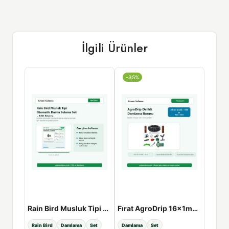
İlgili Ürünler
-35%
-35%
Hekimoğlu Damlama Kurtağzı Ekleme Nipeli - 20×16
Rain Bird Musluk Tipi Otomatik Damla Sulama Seti - 100 Metre
Fırat AgroDrip 16x1mm Delikli Damlama Borusu Seti - 20cm / 100mt
estek
Rain Bird
Damlama
Set
Damlama
Set
Damla