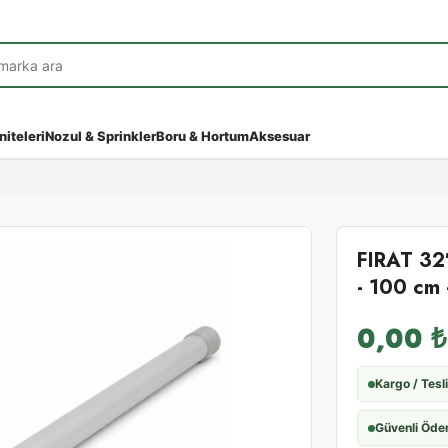
niteleri
Nozul & Sprinkler
Boru & Hortum
Aksesuar
FIRAT 32
- 100 cm
0,00
₺
Kargo / Tesl
Güvenli Öd