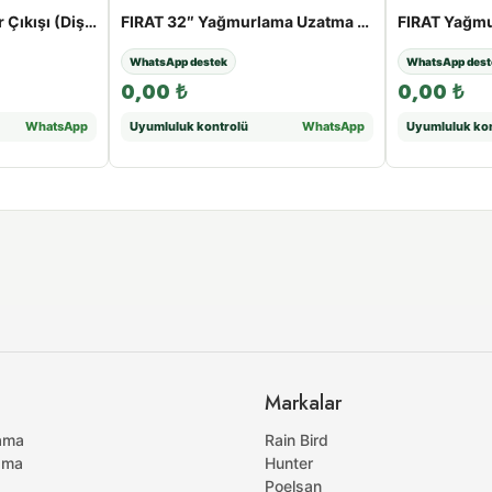
FIRAT Mandallı Motor Çıkışı (Dişi) | 50 - 110 mm - 75
FIRAT 32″ Yağmurlama Uzatma Borusu | 25 - 100 cm - 30cm
WhatsApp destek
WhatsApp dest
0,00
₺
0,00
₺
WhatsApp
Uyumluluk kontrolü
WhatsApp
Uyumluluk kon
Markalar
ama
Rain Bird
ama
Hunter
Poelsan