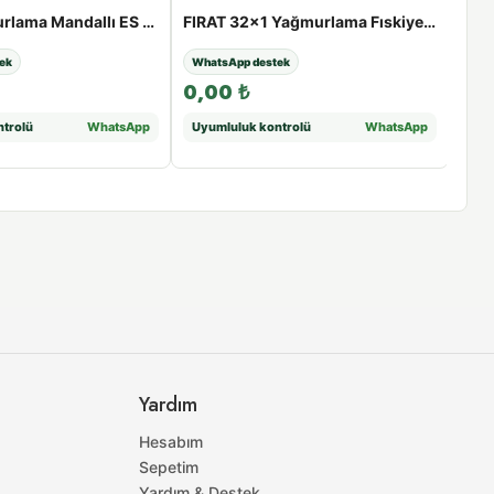
FIRAT Yağmurlama Mandallı ES Bağlantısı | 75 - 110 mm - 90
FIRAT 32×1 Yağmurlama Fıskiye Küresel Vanası
ek
WhatsApp destek
Wha
0,00
₺
0,
trolü
WhatsApp
Uyumluluk kontrolü
WhatsApp
Uyu
Yardım
Hesabım
Sepetim
Yardım & Destek