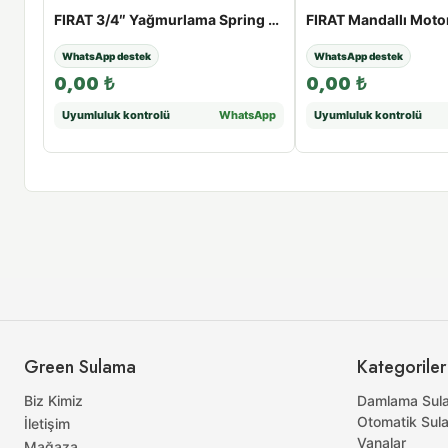
FIRAT Yağmurlama Mandallı Conta | 50 - 110 mm - 50
FIRAT 3/4″ Yağmurlama Spring Fıskiye | Açı Ayarlı Impact Sprink
WhatsApp destek
WhatsApp destek
0,00
₺
0,00
₺
sApp
Uyumluluk kontrolü
WhatsApp
Uyumluluk kontrolü
Green Sulama
Kategoriler
Biz Kimiz
Damlama Sul
Otomatik Sul
İletişim
Vanalar
Mağaza