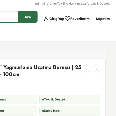
İndirimli Ürünler
Teklif Al
Hakkımızda
Yardım & Destek
Ara
Giriş Yap
Favorilerim
Sepetim
″ Yağmurlama Uzatma Borusu | 25
 - 100cm
imat
Teknik Destek
eme
Kolay İade