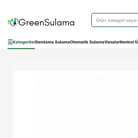
☰
Kategoriler
Damlama Sulama
Otomatik Sulama
Vanalar
Kontrol Ü