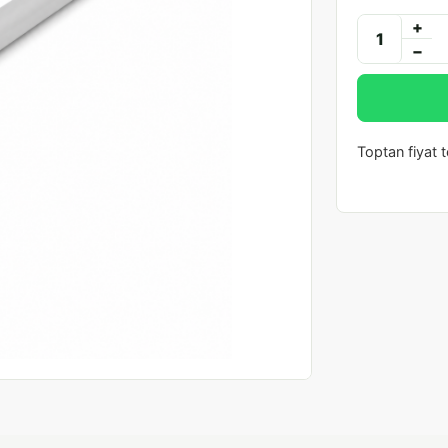
+
−
Toptan fiyat te