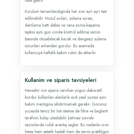
hale getirir.
Kurulum tamamlandiginda her zon ayri ayri test
edilmelidir. Nozul acilari, sulama suresi,
damlama hatti debisi ve vana acma-kapama
tepkisi ayni gun icinde kontrol edilirse sezon
basinda olusabilecek kacak ve dengesiz sulama
sorunlari erkenden gorulur. Bu asamada
kullaniciya haftalik bakim rutini de aktarilir.
Kullanim ve siparis tavsiyeleri
Nevsehir icin siparis verirken yogun dekoratif
bordur kullanilan alanlarla acik yesil yuzeyi ayni
bakim mantigina sikistirmamak gerekir. Gorunur
yuzeyde temiz bir hat istense de filtre ve baglanti
tarafinin kolay ulasilabilir kalmasi sonraki
sezonlarda ciddi avantaj saglar. Bu nedenle urun
listesi hem estetik hedefi hem de servis pratikligini