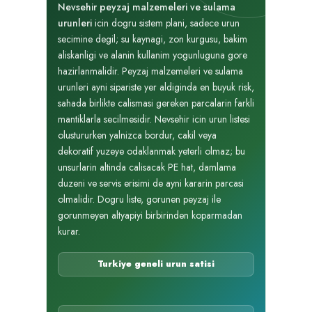
Nevsehir peyzaj malzemeleri ve sulama
urunleri
icin dogru sistem plani, sadece urun
secimine degil; su kaynagi, zon kurgusu, bakim
aliskanligi ve alanin kullanim yogunluguna gore
hazirlanmalidir. Peyzaj malzemeleri ve sulama
urunleri ayni sipariste yer aldiginda en buyuk risk,
sahada birlikte calismasi gereken parcalarin farkli
mantiklarla secilmesidir. Nevsehir icin urun listesi
olustururken yalnizca bordur, cakil veya
dekoratif yuzeye odaklanmak yeterli olmaz; bu
unsurlarin altinda calisacak PE hat, damlama
duzeni ve servis erisimi de ayni kararin parcasi
olmalidir. Dogru liste, gorunen peyzaj ile
gorunmeyen altyapiyi birbirinden koparmadan
kurar.
Turkiye geneli urun satisi