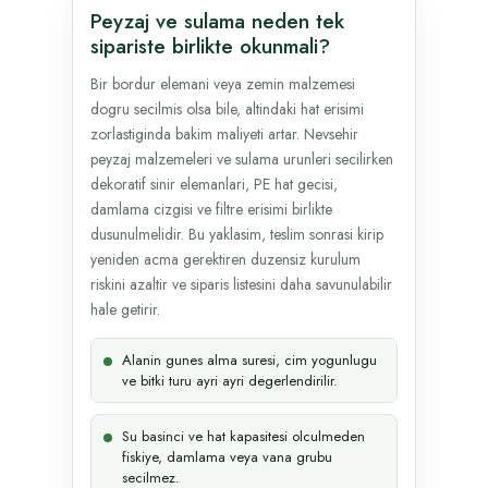
Peyzaj ve sulama neden tek
sipariste birlikte okunmali?
Bir bordur elemani veya zemin malzemesi
dogru secilmis olsa bile, altindaki hat erisimi
zorlastiginda bakim maliyeti artar. Nevsehir
peyzaj malzemeleri ve sulama urunleri secilirken
dekoratif sinir elemanlari, PE hat gecisi,
damlama cizgisi ve filtre erisimi birlikte
dusunulmelidir. Bu yaklasim, teslim sonrasi kirip
yeniden acma gerektiren duzensiz kurulum
riskini azaltir ve siparis listesini daha savunulabilir
hale getirir.
Alanin gunes alma suresi, cim yogunlugu
ve bitki turu ayri ayri degerlendirilir.
Su basinci ve hat kapasitesi olculmeden
fiskiye, damlama veya vana grubu
secilmez.