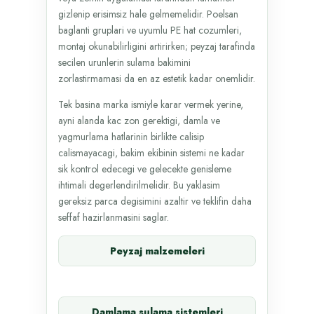
gizlenip erisimsiz hale gelmemelidir. Poelsan
baglanti gruplari ve uyumlu PE hat cozumleri,
montaj okunabilirligini artirirken; peyzaj tarafinda
secilen urunlerin sulama bakimini
zorlastirmamasi da en az estetik kadar onemlidir.
Tek basina marka ismiyle karar vermek yerine,
ayni alanda kac zon gerektigi, damla ve
yagmurlama hatlarinin birlikte calisip
calismayacagi, bakim ekibinin sistemi ne kadar
sik kontrol edecegi ve gelecekte genisleme
ihtimali degerlendirilmelidir. Bu yaklasim
gereksiz parca degisimini azaltir ve teklifin daha
seffaf hazirlanmasini saglar.
Peyzaj malzemeleri
Damlama sulama sistemleri