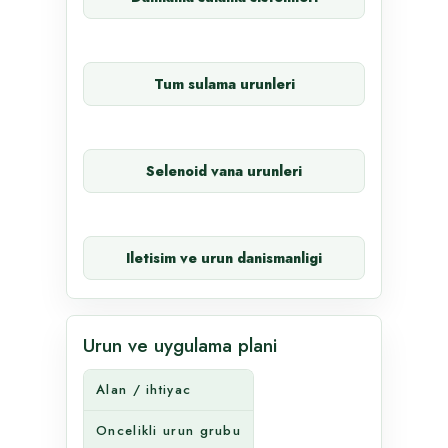
Tum sulama urunleri
Selenoid vana urunleri
Iletisim ve urun danismanligi
Urun ve uygulama plani
Alan / ihtiyac
Oncelikli urun grubu