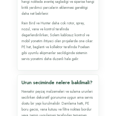
hangi noktada avantaj sagladigi ve siparise hangi
kritik yardimci parcalarin eklenmesi gerektigi
daha net belirlenir.
Rain Bird ve Hunter daha cok rotor, sprey,
nozul, vana ve kontrol tarafinda
degerlendirilirken; Solem kablosuz kontrol ve
mobil yonetim ihtiyaci olan projelerde one cikar.
PE hat, baglanti ve kollektor tarafinda Poelsan
gibi uyumlu ekipmanlar secildiginde sistemin
servis yonetimi daha duzenli hale gelir.
Urun seciminde nelere bakilmali?
Nevsehir peyzaj malzemeleri ve sulama urunleri
secilirken dekoratif gorunume uygun ama servis
dostu bir yapi kurulmalidir. Damlama hatti, PE
boru gecisi, vana kutusu ve filtre noktasi bordur
veya zemin uygulamasi tarafindan tamamen