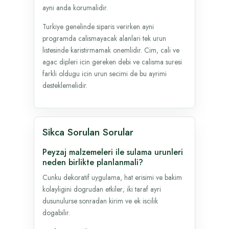
ayni anda korumalidir.
Turkiye genelinde siparis verirken ayni
programda calismayacak alanlari tek urun
listesinde karistirmamak onemlidir. Cim, cali ve
agac dipleri icin gereken debi ve calisma suresi
farkli oldugu icin urun secimi de bu ayrimi
desteklemelidir.
Sikca Sorulan Sorular
Peyzaj malzemeleri ile sulama urunleri
neden birlikte planlanmali?
Cunku dekoratif uygulama, hat erisimi ve bakim
kolayligini dogrudan etkiler; iki taraf ayri
dusunulurse sonradan kirim ve ek iscilik
dogabilir.