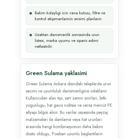
Bakim kolayligi icin vana kutusu, filtre ve
kontrol ekipmanlarinin erisimi planlanir.
Uzaktan danismanlik sonrasinda urun
listesi, marka uyumu ve siparis adimi
netlestirilir.
Green Sulama yaklasimi
Green Sulama Ankara disindaki taleplerde urun
secimi ve uyumluluk danismanligina odaklanir.
Kullanicidan alan tipi, sert zemin sinirlari, bitki
yogunlugu, hat gecis noktasi ve varsa mevcut PE
altyapi bilgisi alinir. Bu veriler sayesinde peyzaj
malzemeleri ile damlama veya hat urunleri
arasinda hangi kombinasyonun daha bakim
dostu oldugu, Poelsan uyumlu baglantilarin