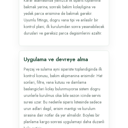
Karar asamasinda yalnizca ilk siparis toplamina
bakmak yerine, sonraki bakim kolayligina ve
yedek parca erisimine de bakmak gerekir.
Uyumlu fittings, dogru vana tipi ve anlasilir bir
kontrol plani; ilk kurulumdan sonra yasanabilecek
duruslari ve gereksiz parca degisimlerini azaltir.
Uygulama ve devreye alma
Peyzaj ve sulama ayni sipariste toplandiginda ilk
kontrol konusu, bakim ekipmanina erisimdir. Hat
sonlari, filtre, vana kutusu ve damlama
baslangiclari kolay bulunmuyorsa sistem dogru
urunlerle kurulmus olsa bile sezon icinde servis
suresi uzar. Bu nedenle siparis listesinde sadece
urun adlari degil, erisim mantigi ve kurulum
sirasina dair notlar da yer almalidir. Boylesi bir
planlama kargo sonrasi uygulamayi daha duzenli