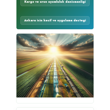
Kargo ve urun uyumluluk danismanligi
Ankara icin kesif ve uygulama destegi