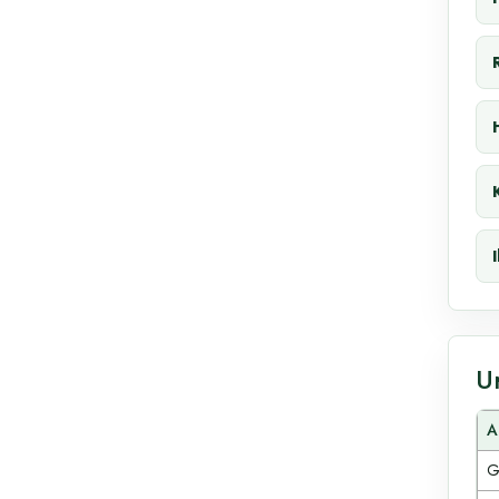
U
A
G