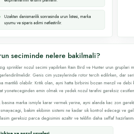
ekipmanlarinin erisimi planlanir.
Uzaktan danismanlik sonrasinda urun listesi, marka
uyumu ve siparis adimi netlestirilir.
run seciminde nelere bakilmali?
zig sprinkler nozul secimi yapilirken Rain Bird ve Hunter urun gruplari
erlendirilmelidir. Genis cim yuzeylerinde rotor tercih edilirken, dar se
a mantikli olabilir. Kritik olan, ayni hatta birbirini bozan menzil ve debi
at yoneteceginden emin olmak ve yedek nozul tarafini gereksiz cesitlen
 basina marka ismiyle karar vermek yerine, ayni alanda kac zon gerekti
ismayacagi, bakim ekibinin sistemi ne kadar sik kontrol edecegi ve gele
lasim gereksiz parca degisimini azaltir ve teklifin daha seffaf hazirlanm
Fiskiye ve nozul urunleri