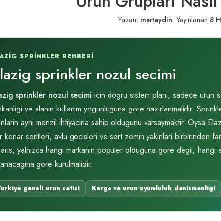
Urun Gruplari Nasil E
Yazan:
mertaydin
.
Yayınlanan
8 H
LAZIG SPRINKLER REHBERI
lazig sprinkler nozul secimi
azig sprinkler nozul secimi
icin dogru sistem plani, sadece urun s
iskanligi ve alanin kullanim yogunluguna gore hazirlanmalidir. Sprink
anlarin ayni menzil ihtiyacina sahip oldugunu varsaymaktir. Oysa Elazi
r kenar seritleri, avlu gecisleri ve sert zemin yakinlari birbirinden fa
paris, yalnizca hangi markanin populer olduguna gore degil; hangi a
lanacagina gore kurulmalidir.
Turkiye geneli urun satisi
Kargo ve urun uyumluluk danismanligi