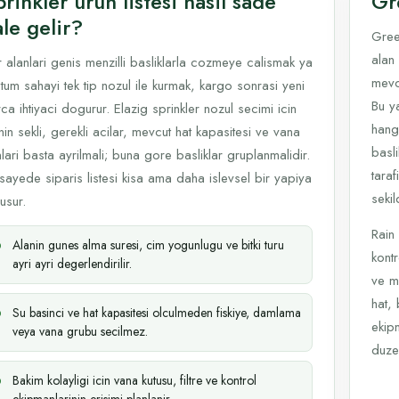
rinkler urun listesi nasil sade
Gr
le gelir?
Gree
alan 
 alanlari genis menzilli basliklarla cozmeye calismak ya
mevcu
tum sahayi tek tip nozul ile kurmak, kargo sonrasi yeni
Bu y
ca ihtiyaci dogurur. Elazig sprinkler nozul secimi icin
hang
nin sekli, gerekli acilar, mevcut hat kapasitesi ve vana
basl
lari basta ayrilmali; buna gore basliklar gruplanmalidir.
tara
sayede siparis listesi kisa ama daha islevsel bir yapiya
sekil
usur.
Rain
Alanin gunes alma suresi, cim yogunlugu ve bitki turu
kontr
ayri ayri degerlendirilir.
ve m
hat, 
Su basinci ve hat kapasitesi olculmeden fiskiye, damlama
ekip
veya vana grubu secilmez.
duzen
Bakim kolayligi icin vana kutusu, filtre ve kontrol