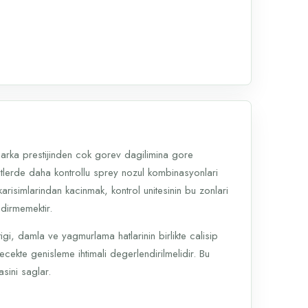
 marka prestijinden cok gorev dagilimina gore
ritlerde daha kontrollu sprey nozul kombinasyonlari
 karisimlarindan kacinmak, kontrol unitesinin bu zonlari
dirmemektir.
gi, damla ve yagmurlama hatlarinin birlikte calisip
cekte genisleme ihtimali degerlendirilmelidir. Bu
asini saglar.