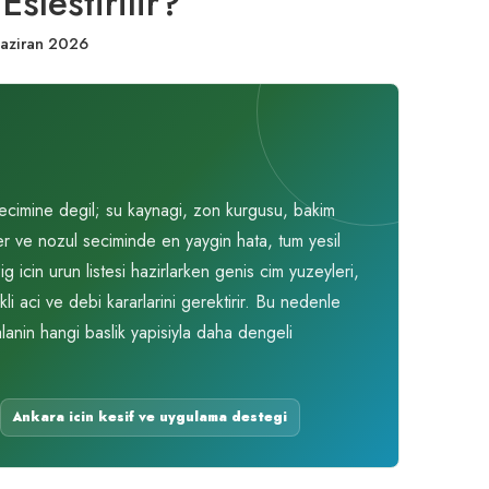
slestirilir?
aziran 2026
ecimine degil; su kaynagi, zon kurgusu, bakim
ler ve nozul seciminde en yaygin hata, tum yesil
g icin urun listesi hazirlarken genis cim yuzeyleri,
rkli aci ve debi kararlarini gerektirir. Bu nedenle
lanin hangi baslik yapisiyla daha dengeli
Ankara icin kesif ve uygulama destegi