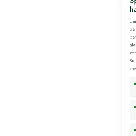
Sp
ha
Dar
da 
par
ala
zon
Bu 
kav