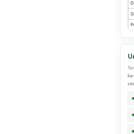
D
Z
P
Ur
Tur
kar
yaz