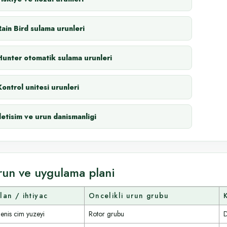
Rain Bird sulama urunleri
Hunter otomatik sulama urunleri
Kontrol unitesi urunleri
Iletisim ve urun danismanligi
run ve uygulama plani
lan / ihtiyac
Oncelikli urun grubu
enis cim yuzeyi
Rotor grubu
D