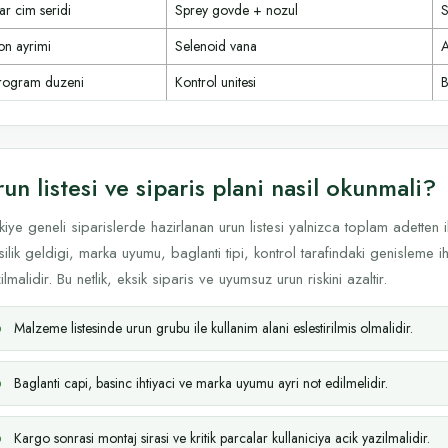
ar cim seridi
Sprey govde + nozul
S
on ayrimi
Selenoid vana
A
rogram duzeni
Kontrol unitesi
B
un listesi ve siparis plani nasil okunmali?
kiye geneli siparislerde hazirlanan urun listesi yalnizca toplam adetten
silik geldigi, marka uyumu, baglanti tipi, kontrol tarafindaki genisleme i
ilmalidir. Bu netlik, eksik siparis ve uyumsuz urun riskini azaltir.
Malzeme listesinde urun grubu ile kullanim alani eslestirilmis olmalidir.
Baglanti capi, basinc ihtiyaci ve marka uyumu ayri not edilmelidir.
Kargo sonrasi montaj sirasi ve kritik parcalar kullaniciya acik yazilmalidir.