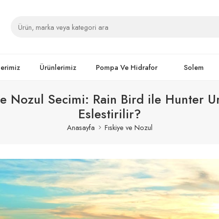
lerimiz
Ürünlerimiz
Pompa Ve Hidrafor
Solem
ve Nozul Secimi: Rain Bird ile Hunter U
Eslestirilir?
Anasayfa
Fıskiye ve Nozul