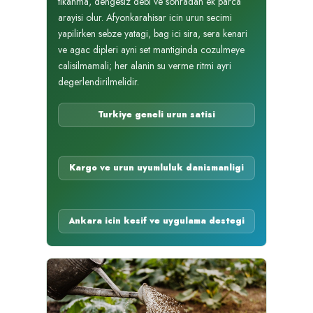
tikanma, dengesiz debi ve sonradan ek parca
arayisi olur. Afyonkarahisar icin urun secimi
yapilirken sebze yatagi, bag ici sira, sera kenari
ve agac dipleri ayni set mantiginda cozulmeye
calisilmamali; her alanin su verme ritmi ayri
degerlendirilmelidir.
Turkiye geneli urun satisi
Kargo ve urun uyumluluk danismanligi
Ankara icin kesif ve uygulama destegi