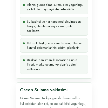
Alanin gunes alma suresi, cim yogunlugu
ve bitki turu ayri ayri degerlendirilir.
Su basinci ve hat kapasitesi olculmeden
fiskiye, damlama veya vana grubu
secilmez.
Bakim kolayligi icin vana kutusu, filtre ve
kontrol ekipmanlarinin erisimi planlanir.
Uzaktan danismanlik sonrasinda urun
listesi, marka uyumu ve siparis adimi
netlestirilir.
Green Sulama yaklasimi
Green Sulama Turkiye geneli danismanlikta
kullanicidan alan tipi, sulanacak bitki yogunlugu,