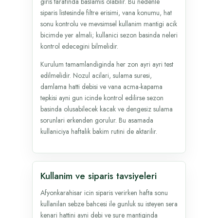
giris tarafinda baslamis olabilir. Bu nedenle
siparis listesinde filtre erisimi, vana konumu, hat
sonu kontrolu ve mevsimsel kullanim mantigi acik
bicimde yer almali; kullanici sezon basinda neleri
kontrol edecegini bilmelidir.
Kurulum tamamlandiginda her zon ayri ayri test
edilmelidir. Nozul acilari, sulama suresi,
damlama hatti debisi ve vana acma-kapama
tepkisi ayni gun icinde kontrol edilirse sezon
basinda olusabilecek kacak ve dengesiz sulama
sorunlari erkenden gorulur. Bu asamada
kullaniciya haftalik bakim rutini de aktarilir.
Kullanim ve siparis tavsiyeleri
Afyonkarahisar icin siparis verirken hafta sonu
kullanilan sebze bahcesi ile gunluk su isteyen sera
kenari hattini ayni debi ve sure mantiginda