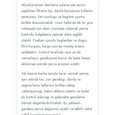
Afyonkarahisar damlama sulama seti secimi
yapilirken filtrenin tipi, damla borusunun kullanim
senaryosu, hat uzunlugu ve baglanti uyumu
birlikte dusunulmelidir. Uzun hatlarda tek bir giris
noktasiyla tum alani cozmeye calismak yerine
kontrollu bolgeleme yapmak daha saglikli
olabilir. Poelsan uyumlu baglantilar ve dogru
filtre kurgusu, kargo sonrasi montaj sirasini
sadelestirir; kontrol tarafinda vana ya da
zamanlayici gerekiyorsa bunun da basta listeye
eklenmesi sonraki parca arayisini azaltir.
Tek basina marka ismiyle karar vermek yerine,
ayni alanda kac zon gerektigi, damla ve
yagmurlama hatlarinin birlikte calisip
calismayacagi, bakim ekibinin sistemi ne kadar
sik kontrol edecegi ve gelecekte genisleme
ihtimali degerlendirilmelidir. Bu yaklasim
gereksiz parca degisimini azaltir ve teklifin daha
seffaf hazirlanmasini saglar.