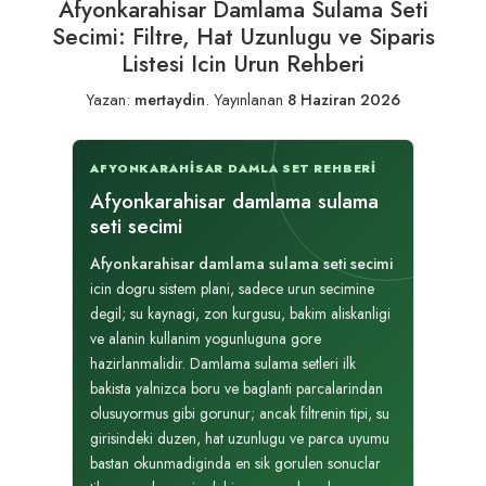
Afyonkarahisar Damlama Sulama Seti
Secimi: Filtre, Hat Uzunlugu ve Siparis
Listesi Icin Urun Rehberi
Yazan:
mertaydin
.
Yayınlanan
8 Haziran 2026
AFYONKARAHISAR DAMLA SET REHBERI
Afyonkarahisar damlama sulama
seti secimi
Afyonkarahisar damlama sulama seti secimi
icin dogru sistem plani, sadece urun secimine
degil; su kaynagi, zon kurgusu, bakim aliskanligi
ve alanin kullanim yogunluguna gore
hazirlanmalidir. Damlama sulama setleri ilk
bakista yalnizca boru ve baglanti parcalarindan
olusuyormus gibi gorunur; ancak filtrenin tipi, su
girisindeki duzen, hat uzunlugu ve parca uyumu
bastan okunmadiginda en sik gorulen sonuclar