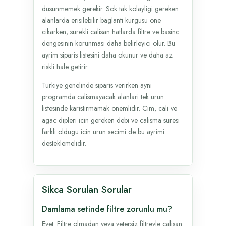
dusunmemek gerekir. Sok tak kolayligi gereken
alanlarda erisilebilir baglanti kurgusu one
cikarken, surekli calisan hatlarda filtre ve basinc
dengesinin korunmasi daha belirleyici olur. Bu
ayrim siparis listesini daha okunur ve daha az
riskli hale getirir.
Turkiye genelinde siparis verirken ayni
programda calismayacak alanlari tek urun
listesinde karistirmamak onemlidir. Cim, cali ve
agac dipleri icin gereken debi ve calisma suresi
farkli oldugu icin urun secimi de bu ayrimi
desteklemelidir.
Sikca Sorulan Sorular
Damlama setinde filtre zorunlu mu?
Evet. Filtre olmadan veya yetersiz filtreyle calisan