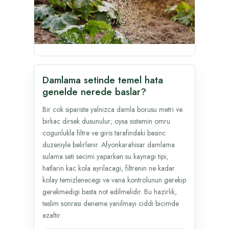
Damlama setinde temel hata
genelde nerede baslar?
Bir cok sipariste yalnizca damla borusu metri ve
birkac dirsek dusunulur; oysa sistemin omru
cogunlukla filtre ve giris tarafindaki basinc
duzeniyle belirlenir. Afyonkarahisar damlama
sulama seti secimi yaparken su kaynagi tipi,
hatlarin kac kola ayrilacagi, filtrenin ne kadar
kolay temizlenecegi ve vana kontrolunun gerekip
gerekmedigi basta not edilmelidir. Bu hazirlik,
teslim sonrasi deneme yanilmayi ciddi bicimde
azaltir.