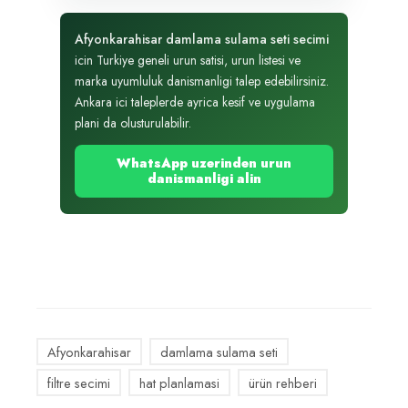
Afyonkarahisar damlama sulama seti secimi
icin Turkiye geneli urun satisi, urun listesi ve
marka uyumluluk danismanligi talep edebilirsiniz.
Ankara ici taleplerde ayrica kesif ve uygulama
plani da olusturulabilir.
WhatsApp uzerinden urun
danismanligi alin
Afyonkarahisar
damlama sulama seti
filtre secimi
hat planlamasi
ürün rehberi