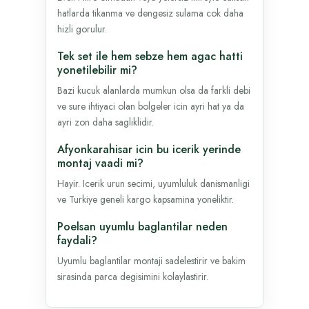
hatlarda tikanma ve dengesiz sulama cok daha
hizli gorulur.
Tek set ile hem sebze hem agac hatti
yonetilebilir mi?
Bazi kucuk alanlarda mumkun olsa da farkli debi
ve sure ihtiyaci olan bolgeler icin ayri hat ya da
ayri zon daha sagliklidir.
Afyonkarahisar icin bu icerik yerinde
montaj vaadi mi?
Hayir. Icerik urun secimi, uyumluluk danismanligi
ve Turkiye geneli kargo kapsamina yoneliktir.
Poelsan uyumlu baglantilar neden
faydali?
Uyumlu baglantilar montaji sadelestirir ve bakim
sirasinda parca degisimini kolaylastirir.