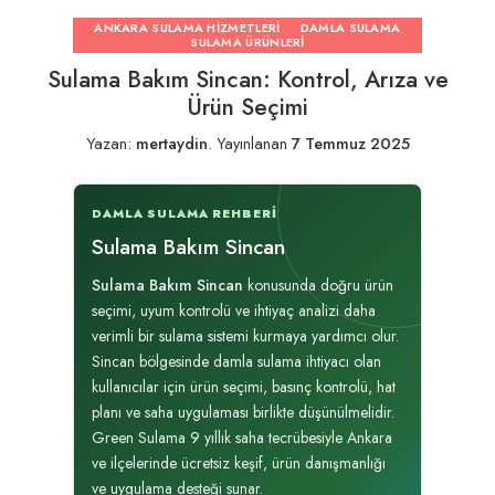
ANKARA SULAMA HIZMETLERI
DAMLA SULAMA
SULAMA ÜRÜNLERI
Sulama Bakım Sincan: Kontrol, Arıza ve
Ürün Seçimi
Yazan:
mertaydin
.
Yayınlanan
7 Temmuz 2025
DAMLA SULAMA REHBERI
Sulama Bakım Sincan
Sulama Bakım Sincan
konusunda doğru ürün
seçimi, uyum kontrolü ve ihtiyaç analizi daha
verimli bir sulama sistemi kurmaya yardımcı olur.
Sincan bölgesinde damla sulama ihtiyacı olan
kullanıcılar için ürün seçimi, basınç kontrolü, hat
planı ve saha uygulaması birlikte düşünülmelidir.
Green Sulama 9 yıllık saha tecrübesiyle Ankara
ve ilçelerinde ücretsiz keşif, ürün danışmanlığı
ve uygulama desteği sunar.