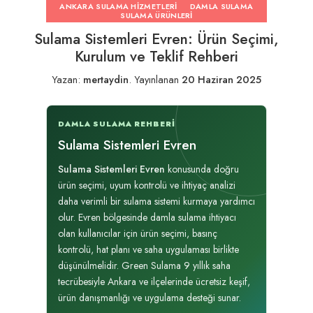
ANKARA SULAMA HIZMETLERI
DAMLA SULAMA
SULAMA ÜRÜNLERI
Sulama Sistemleri Evren: Ürün Seçimi,
Kurulum ve Teklif Rehberi
Yazan:
mertaydin
.
Yayınlanan
20 Haziran 2025
DAMLA SULAMA REHBERI
Sulama Sistemleri Evren
Sulama Sistemleri Evren
konusunda doğru
ürün seçimi, uyum kontrolü ve ihtiyaç analizi
daha verimli bir sulama sistemi kurmaya yardımcı
olur. Evren bölgesinde damla sulama ihtiyacı
olan kullanıcılar için ürün seçimi, basınç
kontrolü, hat planı ve saha uygulaması birlikte
düşünülmelidir. Green Sulama 9 yıllık saha
tecrübesiyle Ankara ve ilçelerinde ücretsiz keşif,
ürün danışmanlığı ve uygulama desteği sunar.