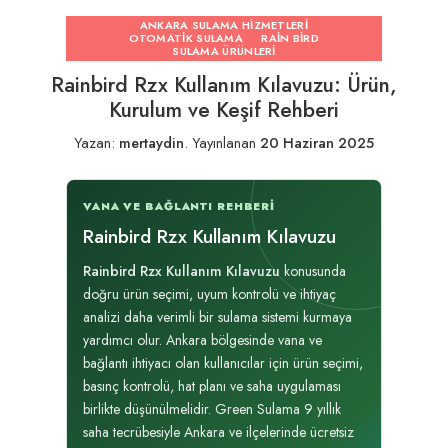
ANKARA SULAMA HIZMETLERI
OTOMATIK SULAMA
RAIN BIRD
SULAMA ÜRÜNLERI
Rainbird Rzx Kullanım Kılavuzu: Ürün,
Kurulum ve Keşif Rehberi
Yazan:
mertaydin
.
Yayınlanan
20 Haziran 2025
VANA VE BAĞLANTI REHBERI
Rainbird Rzx Kullanım Kılavuzu
Rainbird Rzx Kullanım Kılavuzu
konusunda
doğru ürün seçimi, uyum kontrolü ve ihtiyaç
analizi daha verimli bir sulama sistemi kurmaya
yardımcı olur. Ankara bölgesinde vana ve
bağlantı ihtiyacı olan kullanıcılar için ürün seçimi,
basınç kontrolü, hat planı ve saha uygulaması
birlikte düşünülmelidir. Green Sulama 9 yıllık
saha tecrübesiyle Ankara ve ilçelerinde ücretsiz