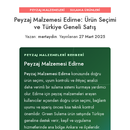
PEYZAJ MALZEMELERI
SULAMA ÜRÜNLERI
Peyzaj Malzemesi Edirne: Ürün Seçimi
ve Türkiye Geneli Satış
Yazan:
mertaydin
.
Yayınlanan
27 Mart 2025
PEYZAJ MALZEMELERI REHBERI
Peyzaj Malzemesi Edirne
Peyzaj Malzemesi Edirne
konusunda doğru
ürün seçimi, uyum kontrolü ve ihtiyaç analizi
daha verimli bir sulama sistemi kurmaya yardımcı
olur. Edirne için peyzaj malzemeleri arayan
kullanıcılar açısından doğru ürün seçimi, bağlantı
uyumu ve sipariş öncesi kısa teknik kontrol
önemlidir. Green Sulama ürün satışında Türkiye
geneline destek verir; keşif ve uygulama
hizmetlerinde ana bölge Ankara ve ilçeleridir.