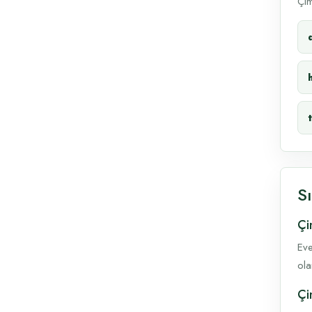
Çim
S
Çi
Eve
ola
Çi