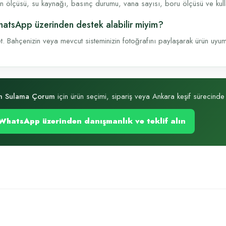
n ölçüsü, su kaynağı, basınç durumu, vana sayısı, boru ölçüsü ve kullanı
atsApp üzerinden destek alabilir miyim?
t. Bahçenizin veya mevcut sisteminizin fotoğrafını paylaşarak ürün uyumu, 
m Sulama Çorum
için ürün seçimi, sipariş veya Ankara keşif sürecinde hı
WhatsApp üzerinden danışmanlık ve teklif alın