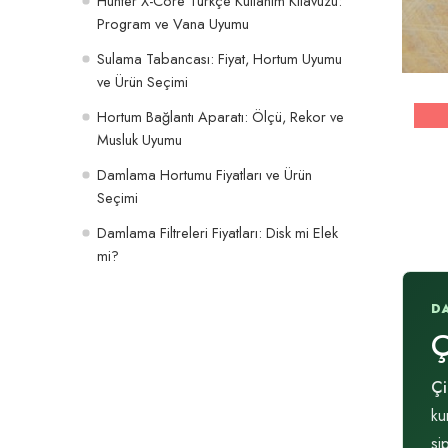
Hunter X-Core Türkçe Kullanım Kılavuzu:
Program ve Vana Uyumu
Sulama Tabancası: Fiyat, Hortum Uyumu
ve Ürün Seçimi
Hortum Bağlantı Aparatı: Ölçü, Rekor ve
Musluk Uyumu
Damlama Hortumu Fiyatları ve Ürün
Seçimi
Damlama Filtreleri Fiyatları: Disk mi Elek
mi?
D
Ç
Ç
ku
si