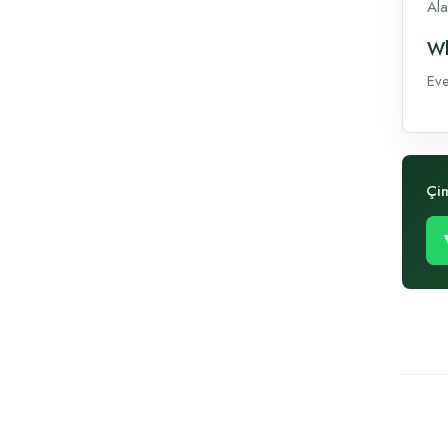
Ala
Wh
Eve
Çi