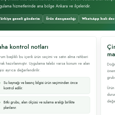
gulama hizmetlerinde ana bölge Ankara ve ilçeleridir.
Türkiye geneli gönderim
Ürün danışmanlığı
WhatsApp hızlı des
ha kontrol notları
Çi
ma
um başlıklı bu içerik ürün seçimi ve satın alma rehberi
rak hazırlanmıştır. Uygulama talebi varsa konum ve alan
Doğr
gisi ayrıca değerlendirilir.
öneml
grub
Su kaynağı ve basınç bilgisi ürün seçiminden önce
Ürün
kontrol edilir.
durum
değer
Bitki grubu, alan ölçüsü ve sulama aralığı birlikte
planlanır.