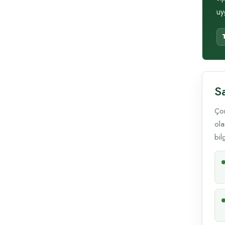
uy
Sa
Çor
ola
bil