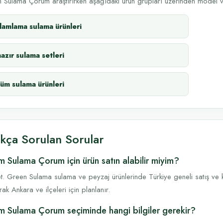
 Sulama Çorum araştırırken aşağıdaki ürün grupları üzerinden model ve
damlama sulama ürünleri
hazır sulama setleri
tüm sulama ürünleri
ıkça Sorulan Sorular
m Sulama Çorum için ürün satın alabilir miyim?
t. Green Sulama sulama ve peyzaj ürünlerinde Türkiye geneli satış ve k
rak Ankara ve ilçeleri için planlanır.
m Sulama Çorum seçiminde hangi bilgiler gerekir?