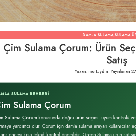
DAMLA SULAMA
,
SULAMA Ü
Çim Sulama Çorum: Ürün Seçi
Satış
Yazan:
mertaydin
.
Yayınlanan
27
AMLA SULAMA REHBERI
im Sulama Çorum
im Sulama Çorum
konusunda doğru ürün seçimi, uyum kontrolü ve ih
rmaya yardımcı olur. Çorum için damla sulama arayan kullanıcılar 
pariş öncesi kısa teknik kontrol önemlidir. Green Sulama ürün satışı