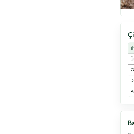
Ç
İ
Ür
O
D
A
Ba