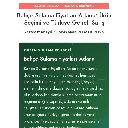
DAMLA SULAMA
SULAMA ÜRÜNLERI
Bahçe Sulama Fiyatları Adana: Ürün
Seçimi ve Türkiye Geneli Satış
Yazan:
mertaydin
.
Yayınlanan
20 Mart 2025
GREEN SULAMA REHBERI
Bahçe Sulama Fiyatları Adana
Bahçe Sulama Fiyatları Adana
konusunda
doğru ürün ve kurulum yaklaşımı, hem suyu
kontrollü kullanmaya hem de bahçe/peyzaj
alanlarında daha düzenli sonuç almaya yardımcı
olur. Adana için damla sulama arıyorsanız ürün
seçimini doğru yapmak, sistemin verimli
çalışması açısından önemlidir. Green Sulama
ürün satışında Türkiye geneline destek verir;
proje, keşif ve uygulama hizmetlerinde ise ana
hizmet bölgesi Ankara ve ilçeleridir.