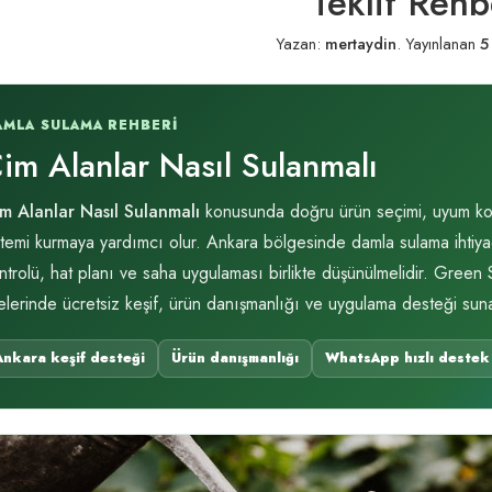
Teklif Rehb
Yazan:
mertaydin
.
Yayınlanan
5
AMLA SULAMA REHBERI
im Alanlar Nasıl Sulanmalı
m Alanlar Nasıl Sulanmalı
konusunda doğru ürün seçimi, uyum kontr
stemi kurmaya yardımcı olur. Ankara bölgesinde damla sulama ihtiyacı
ntrolü, hat planı ve saha uygulaması birlikte düşünülmelidir. Green
çelerinde ücretsiz keşif, ürün danışmanlığı ve uygulama desteği suna
Ankara keşif desteği
Ürün danışmanlığı
WhatsApp hızlı destek