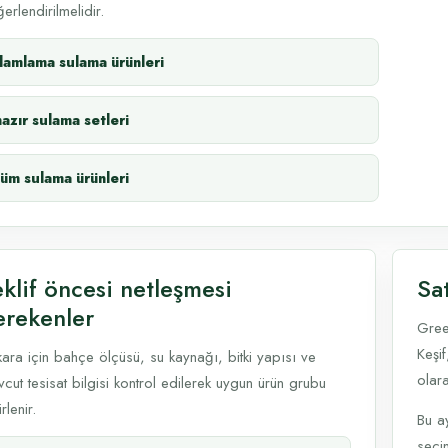
erlendirilmelidir.
damlama sulama ürünleri
hazır sulama setleri
tüm sulama ürünleri
eklif öncesi netleşmesi
Sa
erekenler
Gree
Keşif
ara için bahçe ölçüsü, su kaynağı, bitki yapısı ve
olara
cut tesisat bilgisi kontrol edilerek uygun ürün grubu
rlenir.
Bu a
seçim