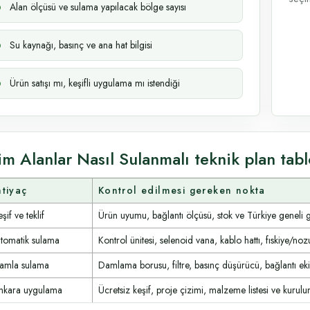
Alan ölçüsü ve sulama yapılacak bölge sayısı
Su kaynağı, basınç ve ana hat bilgisi
Ürün satışı mı, keşifli uygulama mı istendiği
im Alanlar Nasıl Sulanmalı teknik plan tab
htiyaç
Kontrol edilmesi gereken nokta
şif ve teklif
Ürün uyumu, bağlantı ölçüsü, stok ve Türkiye geneli 
tomatik sulama
Kontrol ünitesi, selenoid vana, kablo hattı, fıskiye/noz
amla sulama
Damlama borusu, filtre, basınç düşürücü, bağlantı ek
nkara uygulama
Ücretsiz keşif, proje çizimi, malzeme listesi ve kurulum