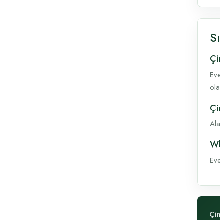
S
Çi
Eve
ola
Çi
Ala
Wh
Eve
Çim