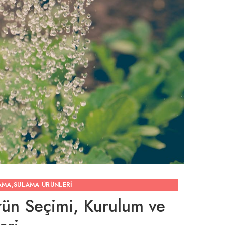
AMA
,
SULAMA ÜRÜNLERI
rün Seçimi, Kurulum ve