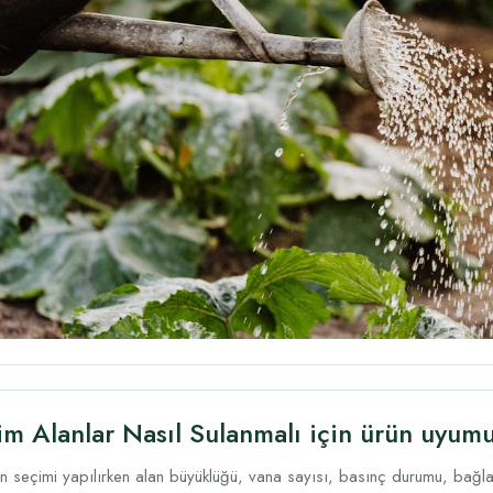
im Alanlar Nasıl Sulanmalı için ürün uyum
n seçimi yapılırken alan büyüklüğü, vana sayısı, basınç durumu, bağlantı