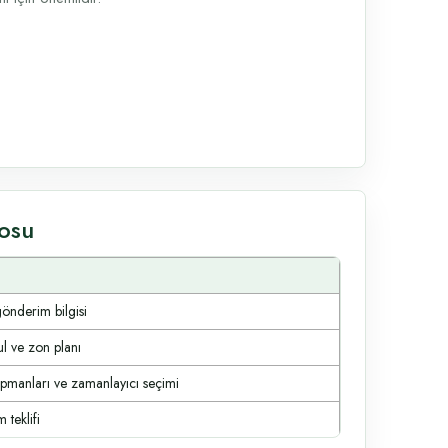
losu
gönderim bilgisi
ul ve zon planı
ipmanları ve zamanlayıcı seçimi
 teklifi