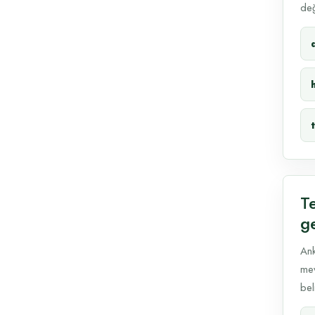
değ
T
g
Ank
mev
beli