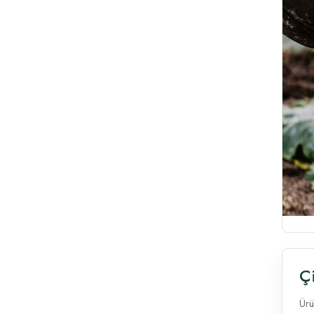
Ç
Ürü