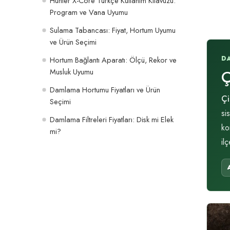
Hunter X-Core Türkçe Kullanım Kılavuzu:
Program ve Vana Uyumu
Sulama Tabancası: Fiyat, Hortum Uyumu
ve Ürün Seçimi
D
Hortum Bağlantı Aparatı: Ölçü, Rekor ve
Musluk Uyumu
Ç
Damlama Hortumu Fiyatları ve Ürün
Çi
Seçimi
si
Damlama Filtreleri Fiyatları: Disk mi Elek
ko
mi?
il