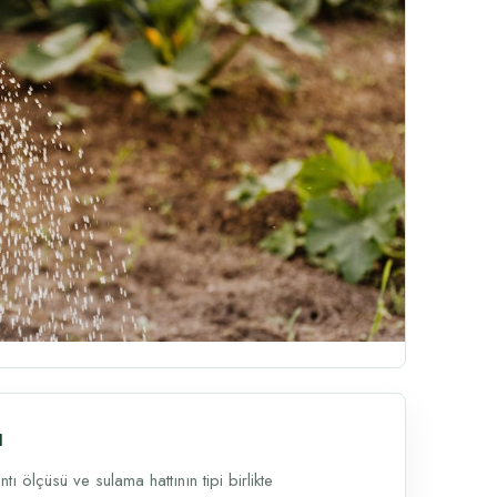
u
 ölçüsü ve sulama hattının tipi birlikte