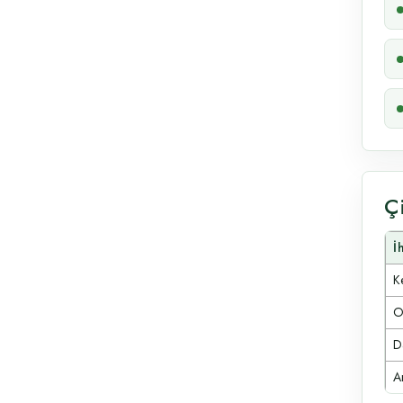
Ç
İ
Ke
O
D
A