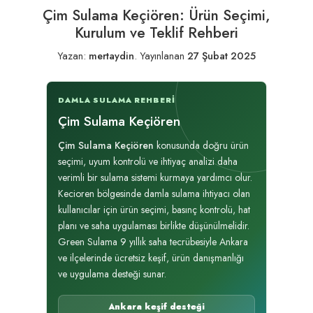
Çim Sulama Keçiören: Ürün Seçimi,
Kurulum ve Teklif Rehberi
Yazan:
mertaydin
.
Yayınlanan
27 Şubat 2025
DAMLA SULAMA REHBERI
Çim Sulama Keçiören
Çim Sulama Keçiören
konusunda doğru ürün
seçimi, uyum kontrolü ve ihtiyaç analizi daha
verimli bir sulama sistemi kurmaya yardımcı olur.
Kecioren bölgesinde damla sulama ihtiyacı olan
kullanıcılar için ürün seçimi, basınç kontrolü, hat
planı ve saha uygulaması birlikte düşünülmelidir.
Green Sulama 9 yıllık saha tecrübesiyle Ankara
ve ilçelerinde ücretsiz keşif, ürün danışmanlığı
ve uygulama desteği sunar.
Ankara keşif desteği