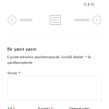
ÖNCESİ
SONRAKİ
Bir yanıt yazın
E-posta adresiniz yayınlanmayacak.
Gerekli alanlar
*
ile
işaretlenmişlerdir
Yorum
*
Ad
*
E-posta
*
İnternet sitesi