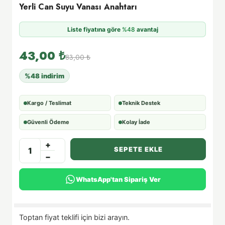
Yerli Can Suyu Vanası Anahtarı
Liste fiyatına göre
%48
avantaj
43,00
₺
83,00
₺
%48 indirim
Kargo / Teslimat
Teknik Destek
Güvenli Ödeme
Kolay İade
+
SEPETE EKLE
−
WhatsApp'tan Sipariş Ver
Toptan fiyat teklifi için bizi arayın.