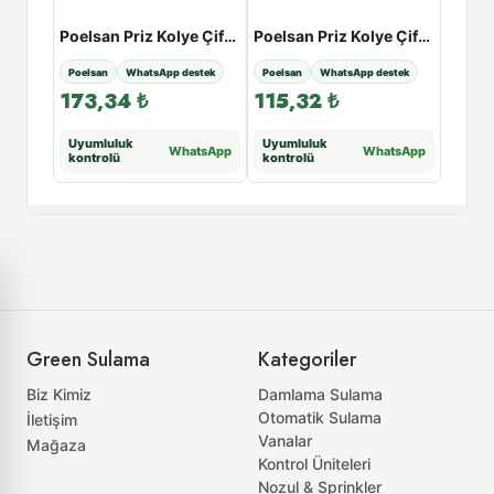
Poelsan Priz Kolye Çift Çıkışlı Galvaniz Civatalı Metal Yüzüklü - 40 x ½” x ½”
Poelsan Priz Kolye Çift Çıkışlı Galvaniz Civatalı Metal Yüzüklü - 63 x 1¼” x 1¼”
Poelsan Priz Kolye Çift Çıkışlı Galvaniz Civatalı Metal Yüzüklü - 63 x ½” x ½”
stek
Poelsan
WhatsApp destek
Poelsan
WhatsApp destek
Poelsa
173,34
₺
115,32
₺
77,
Uyumluluk
Uyumluluk
Uyuml
tsApp
WhatsApp
WhatsApp
kontrolü
kontrolü
kontr
Green Sulama
Kategoriler
Biz Kimiz
Damlama Sulama
Otomatik Sulama
İletişim
Vanalar
Mağaza
Kontrol Üniteleri
Nozul & Sprinkler