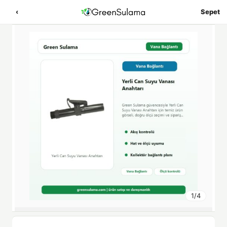
‹
Sepet
1
/
4