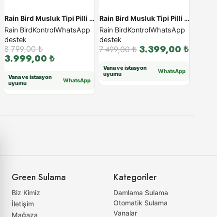
Rain Bird Musluk Tipi Pilli Kontrol Ünitesi - Premium
Rain Bird Musluk Tipi Pilli Kontrol Ünitesi - Standart
Rain Bird
Kontrol
WhatsApp
Rain Bird
Kontrol
WhatsApp
destek
destek
3.399,00
₺
8.799,00
₺
7.499,00
₺
3.999,00
₺
Vana ve istasyon
WhatsApp
uyumu
Vana ve istasyon
WhatsApp
uyumu
Green Sulama
Kategoriler
Biz Kimiz
Damlama Sulama
Otomatik Sulama
İletişim
Vanalar
Mağaza