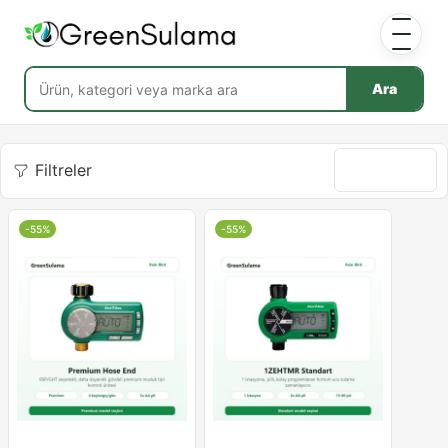
Ara
Filtreler
Göre sırala
-55%
-55%