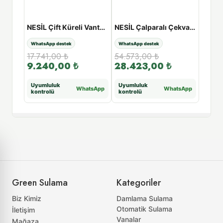
FIRAT Yağmurlama Mandallı Hat Vanası | 50 - 110 mm - 50
NESİL Çift Küreli Vantuz | DN50 - DN200 | PN10 - 16 - DN80
NESİL Çalparalı Çekvalf | DN50 - DN200 | PN10 - 16 - DN200
WhatsApp destek
WhatsApp destek
WhatsA
17.741,00
₺
54.573,00
₺
13.5
9.240,00
₺
28.423,00
₺
7.0
tsApp
Uyumluluk
Uyumluluk
Uyuml
WhatsApp
WhatsApp
kontrolü
kontrolü
kontr
Green Sulama
Kategoriler
Biz Kimiz
Damlama Sulama
Otomatik Sulama
İletişim
Vanalar
Mağaza