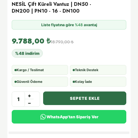
NESİL Çift Küreli Vantuz | DN50 -
DN200 | PN10 - 16 - DN100
Liste fiyatına göre
%48
avantaj
9.788,00
₺
18.793,00
₺
%48 indirim
Kargo / Teslimat
Teknik Destek
Güvenli Ödeme
Kolay İade
+
SEPETE EKLE
−
WhatsApp'tan Sipariş Ver