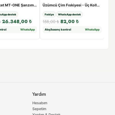
METSAN Roket MT-ONE Şanzımanlı Sprinkler | 2″ Giriş, 26 - 52 m Menzil
Üzümcü Çim Fıskiyesi - Üç Kollu Çim Fıskiyesi
sApp destek
Fıskiye
WhatsApp destek
Fısk
26.348,00
₺
82,00
₺
₺
158,00
₺
179
ntrol
WhatsApp
Atış/basınç kontrol
WhatsApp
Atış
Yardım
Hesabım
Sepetim
Yardım & Destek