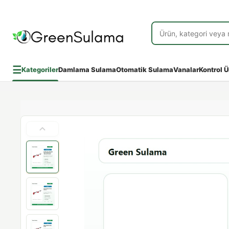
☰
Kategoriler
Damlama Sulama
Otomatik Sulama
Vanalar
Kontrol Ü