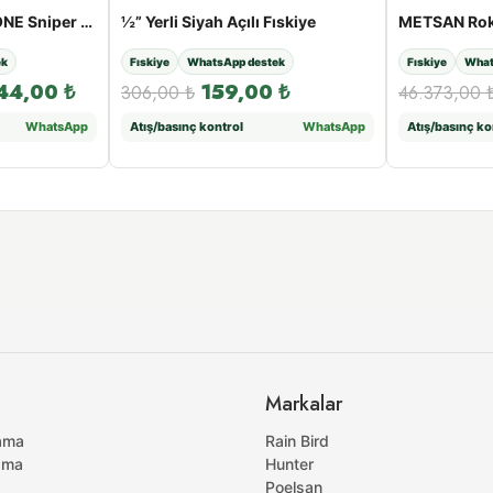
METSAN Roket MT-ONE Sniper Şanzımanlı Sprinkler | 2″ Giriş, 26 - 52 m Menzil
½” Yerli Siyah Açılı Fıskiye
ek
Fıskiye
WhatsApp destek
Fıskiye
What
44,00
₺
159,00
₺
306,00
₺
46.373,00
WhatsApp
Atış/basınç kontrol
WhatsApp
Atış/basınç ko
Markalar
ama
Rain Bird
ama
Hunter
Poelsan