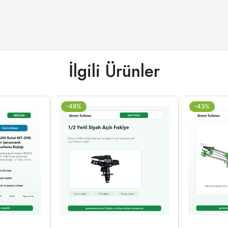
İlgili Ürünler
-48%
-43%