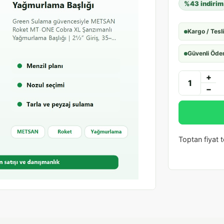
%43 indirim
Kargo / Tesl
Güvenli Öd
+
−
Toptan fiyat te