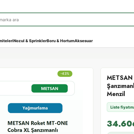
niteleri
Nozul & Sprinkler
Boru & Hortum
Aksesuar
-43%
METSAN 
Şanzımanl
Menzil
Liste fiyatı
34.60