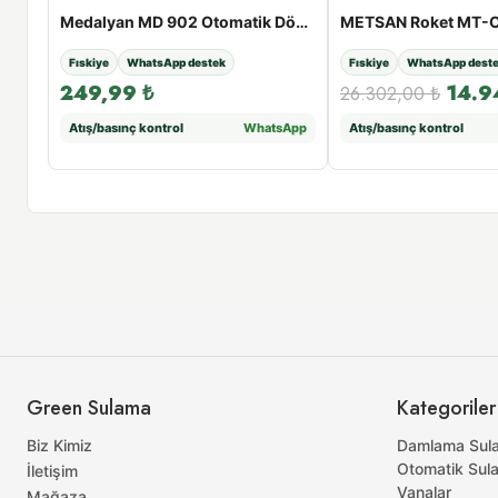
Üzümcü Çim Fıskiyesi - Turbo Üç Kollu Çim Fıskiyesi
Medalyan MD 902 Otomatik Dönerli 3’lü Sprink
Fıskiye
WhatsApp destek
Fıskiye
WhatsApp dest
249,99
₺
14.9
26.302,00
₺
sApp
Atış/basınç kontrol
WhatsApp
Atış/basınç kontrol
Green Sulama
Kategoriler
Biz Kimiz
Damlama Sul
Otomatik Sul
İletişim
Vanalar
Mağaza