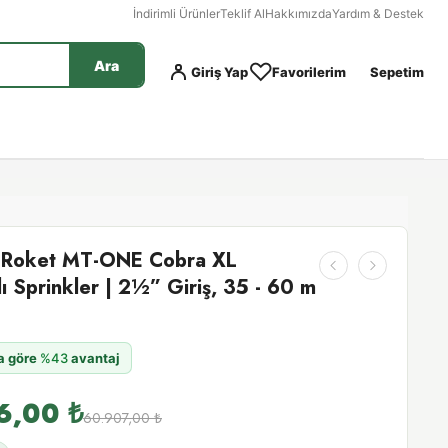
İndirimli Ürünler
Teklif Al
Hakkımızda
Yardım & Destek
Ara
Giriş Yap
Favorilerim
Sepetim
Roket MT-ONE Cobra XL
ı Sprinkler | 2½” Giriş, 35 - 60 m
na göre
%43
avantaj
6,00
₺
60.907,00
₺