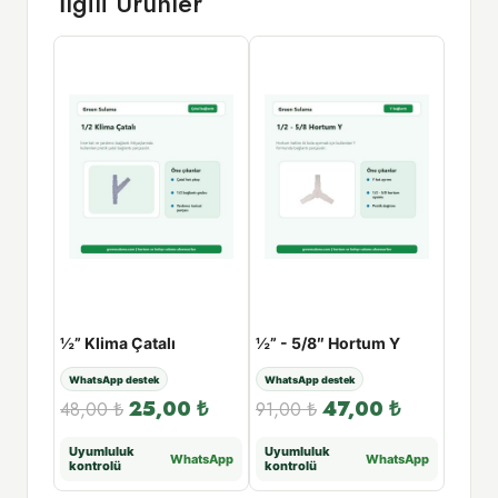
İlgili Ürünler
½” Lüks Rekorlu Süzek Tabanca
½” Klima Çatalı
½” - 5/8″ Hortum Y
Fide K
WhatsApp destek
WhatsApp destek
WhatsA
00
₺
25,00
₺
47,00
₺
48,00
₺
91,00
₺
179,
Uyumluluk
Uyumluluk
Uyuml
tsApp
WhatsApp
WhatsApp
kontrolü
kontrolü
kontr