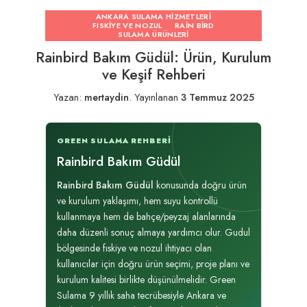
ANKARA SULAMA HIZMETLERI
FISKIYE VE NOZUL
RAIN BIRD
SULAMA ÜRÜNLERI
Rainbird Bakım Güdül: Ürün, Kurulum
ve Keşif Rehberi
Yazan:
mertaydin
.
Yayınlanan
3 Temmuz 2025
GREEN SULAMA REHBERI
Rainbird Bakım Güdül
Rainbird Bakım Güdül
konusunda doğru ürün
ve kurulum yaklaşımı, hem suyu kontrollü
kullanmaya hem de bahçe/peyzaj alanlarında
daha düzenli sonuç almaya yardımcı olur. Gudul
bölgesinde fıskiye ve nozul ihtiyacı olan
kullanıcılar için doğru ürün seçimi, proje planı ve
kurulum kalitesi birlikte düşünülmelidir. Green
Sulama 9 yıllık saha tecrübesiyle Ankara ve