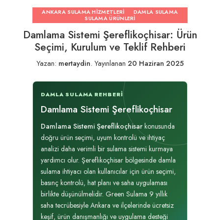
ANKARA SULAMA HIZMETLERI
DAMLA SULAMA
SULAMA ÜRÜNLERI
Damlama Sistemi Şereflikoçhisar: Ürün
Seçimi, Kurulum ve Teklif Rehberi
Yazan:
mertaydin
.
Yayınlanan
20 Haziran 2025
DAMLA SULAMA REHBERI
Damlama Sistemi Şereflikoçhisar
Damlama Sistemi Şereflikoçhisar
konusunda
doğru ürün seçimi, uyum kontrolü ve ihtiyaç
analizi daha verimli bir sulama sistemi kurmaya
yardımcı olur. Şereflikoçhisar bölgesinde damla
sulama ihtiyacı olan kullanıcılar için ürün seçimi,
basınç kontrolü, hat planı ve saha uygulaması
birlikte düşünülmelidir. Green Sulama 9 yıllık
saha tecrübesiyle Ankara ve ilçelerinde ücretsiz
keşif, ürün danışmanlığı ve uygulama desteği