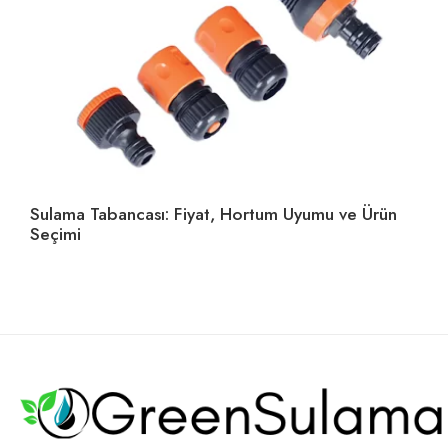
Sulama Tabancası: Fiyat, Hortum Uyumu ve Ürün
Ho
Seçimi
U