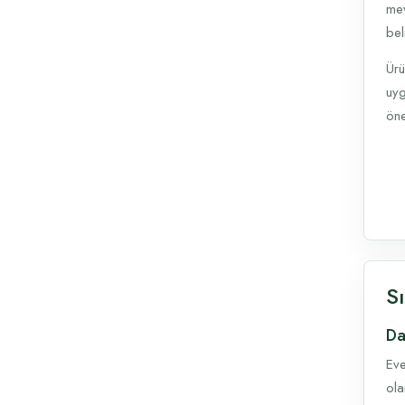
mev
beli
Ürü
uyg
öne
S
Da
Eve
ola