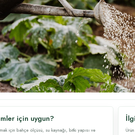
imler için uygun?
İlg
ak için bahçe ölçüsü, su kaynağı, bitki yapısı ve
Ürün