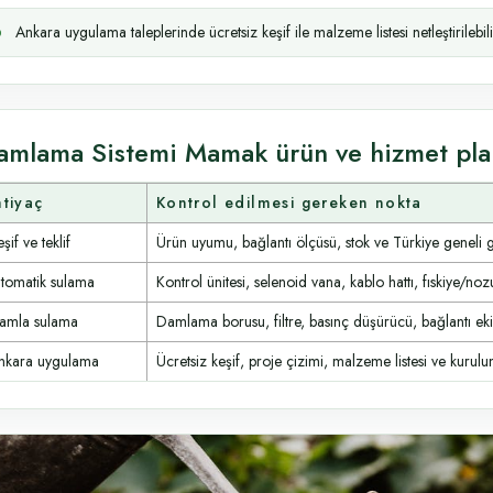
Ankara uygulama taleplerinde ücretsiz keşif ile malzeme listesi netleştirilebili
amlama Sistemi Mamak ürün ve hizmet pla
htiyaç
Kontrol edilmesi gereken nokta
şif ve teklif
Ürün uyumu, bağlantı ölçüsü, stok ve Türkiye geneli 
tomatik sulama
Kontrol ünitesi, selenoid vana, kablo hattı, fıskiye/noz
amla sulama
Damlama borusu, filtre, basınç düşürücü, bağlantı ek
nkara uygulama
Ücretsiz keşif, proje çizimi, malzeme listesi ve kurulum