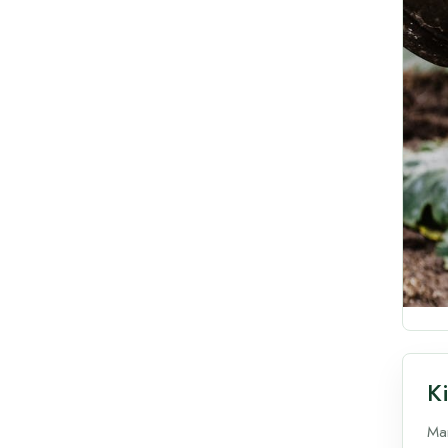
K
Mam