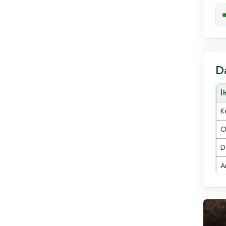
D
İ
Ke
O
D
A