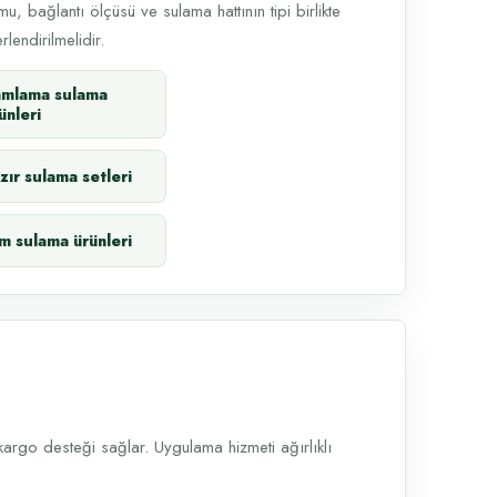
u, bağlantı ölçüsü ve sulama hattının tipi birlikte
lendirilmelidir.
amlama sulama
ünleri
zır sulama setleri
m sulama ürünleri
argo desteği sağlar. Uygulama hizmeti ağırlıklı