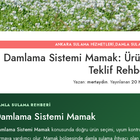
ANKARA SULAMA HIZMETLERI
,
DAMLA SUL
Damlama Sistemi Mamak: Ürü
Teklif Rehb
Yazan:
mertaydin
.
Yayınlanan
20 
AMLA SULAMA REHBERI
amlama Sistemi Mamak
mlama Sistemi Mamak
konusunda doğru ürün seçimi, uyum kontrolü 
rmaya yardımcı olur. Mamak bölgesinde damla sulama ihtiyacı olan ku