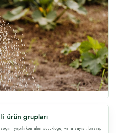
ili ürün grupları
 seçimi yapılırken alan büyüklüğü, vana sayısı, basınç