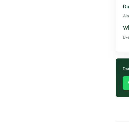
Da
Ala
Wh
Eve
Da