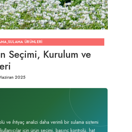
AMA
,
SULAMA ÜRÜNLERI
n Seçimi, Kurulum ve
eri
Haziran 2025
ve ihtiyaç analizi daha verimli bir sulama sistemi
llanıcılar için ürün seçimi, basınç kontrolü, hat