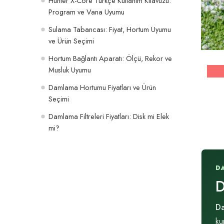
Hunter X-Core Türkçe Kullanım Kılavuzu:
Program ve Vana Uyumu
Sulama Tabancası: Fiyat, Hortum Uyumu
ve Ürün Seçimi
Hortum Bağlantı Aparatı: Ölçü, Rekor ve
Musluk Uyumu
Damlama Hortumu Fiyatları ve Ürün
Seçimi
Damlama Filtreleri Fiyatları: Disk mi Elek
mi?
D
D
Da
ku