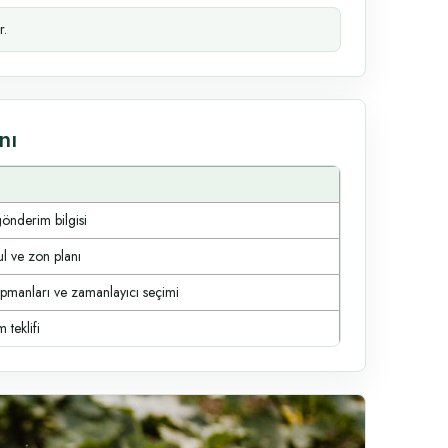
r.
nı
gönderim bilgisi
ul ve zon planı
ipmanları ve zamanlayıcı seçimi
 teklifi