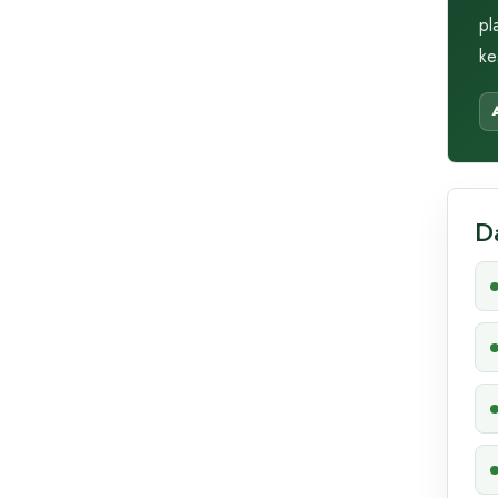
pl
ke
D