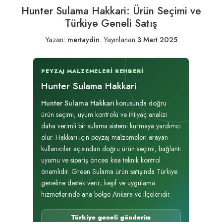
Hunter Sulama Hakkari: Ürün Seçimi ve
Türkiye Geneli Satış
Yazan:
mertaydin
.
Yayınlanan
3 Mart 2025
PEYZAJ MALZEMELERI REHBERI
Hunter Sulama Hakkari
Hunter Sulama Hakkari
konusunda doğru
ürün seçimi, uyum kontrolü ve ihtiyaç analizi
daha verimli bir sulama sistemi kurmaya yardımcı
olur. Hakkari için peyzaj malzemeleri arayan
kullanıcılar açısından doğru ürün seçimi, bağlantı
uyumu ve sipariş öncesi kısa teknik kontrol
önemlidir. Green Sulama ürün satışında Türkiye
geneline destek verir; keşif ve uygulama
hizmetlerinde ana bölge Ankara ve ilçeleridir.
Türkiye geneli gönderim