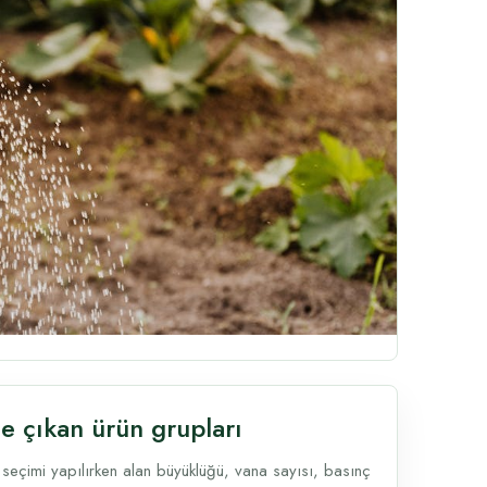
e çıkan ürün grupları
 seçimi yapılırken alan büyüklüğü, vana sayısı, basınç