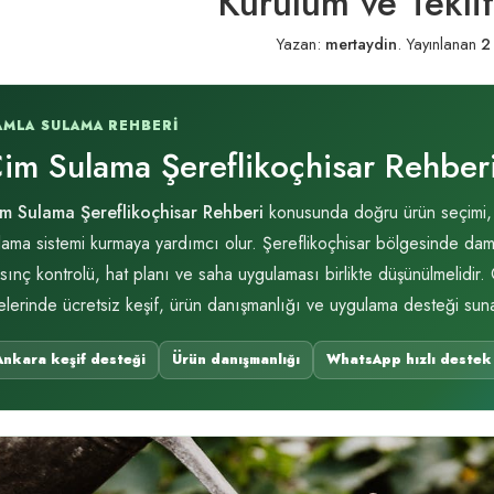
Kurulum ve Tekli
Yazan:
mertaydin
.
Yayınlanan
2
AMLA SULAMA REHBERI
im Sulama Şereflikoçhisar Rehber
m Sulama Şereflikoçhisar Rehberi
konusunda doğru ürün seçimi, uy
lama sistemi kurmaya yardımcı olur. Şereflikoçhisar bölgesinde damla 
sınç kontrolü, hat planı ve saha uygulaması birlikte düşünülmelidir
çelerinde ücretsiz keşif, ürün danışmanlığı ve uygulama desteği suna
Ankara keşif desteği
Ürün danışmanlığı
WhatsApp hızlı destek