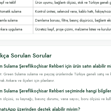
şif ve teklif
Ürün uyumu, bağlantı ölçüsü, stok ve Türkiye geneli 
tomatik sulama
Kontrol ünitesi, selenoid vana, kablo hattı, fıskiye/noz
amla sulama
Damlama borusu, filtre, basınç düşürücü, bağlantı ek
nkara uygulama
Ücretsiz keşif, proje çizimi, malzeme listesi ve kurulum
ıkça Sorulan Sorular
m Sulama Şereflikoçhisar Rehberi için ürün satın alabilir 
t. Green Sulama sulama ve peyzaj ürünlerinde Türkiye geneli satış ve k
rak Ankara ve ilçeleri için planlanır.
m Sulama Şereflikoçhisar Rehberi seçiminde hangi bilgile
n ölçüsü, su kaynağı, basınç durumu, vana sayısı, boru ölçüsü ve kullanı
atsApp üzerinden destek alabilir miyim?