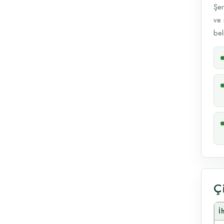
Şer
ve 
beli
Ç
İ