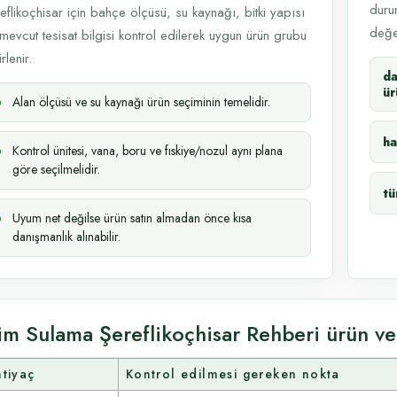
durum
eflikoçhisar için bahçe ölçüsü, su kaynağı, bitki yapısı
değer
mevcut tesisat bilgisi kontrol edilerek uygun ürün grubu
rlenir.
d
ür
Alan ölçüsü ve su kaynağı ürün seçiminin temelidir.
ha
Kontrol ünitesi, vana, boru ve fıskiye/nozul aynı plana
göre seçilmelidir.
tü
Uyum net değilse ürün satın almadan önce kısa
danışmanlık alınabilir.
im Sulama Şereflikoçhisar Rehberi ürün ve
htiyaç
Kontrol edilmesi gereken nokta