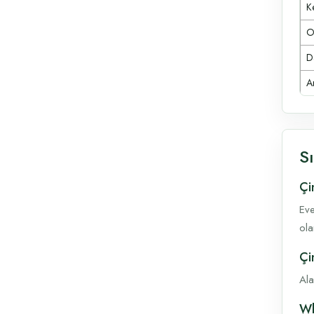
Ke
O
D
A
S
Çi
Eve
ola
Çi
Ala
Wh