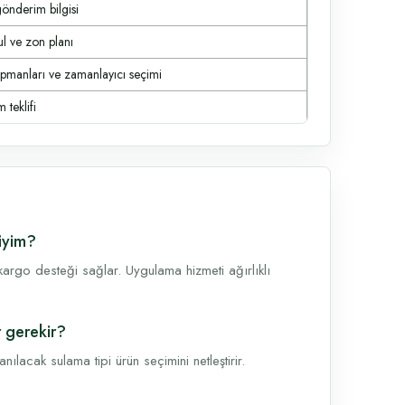
gönderim bilgisi
ul ve zon planı
ipmanları ve zamanlayıcı seçimi
 teklifi
miyim?
argo desteği sağlar. Uygulama hizmeti ağırlıklı
r gerekir?
lacak sulama tipi ürün seçimini netleştirir.