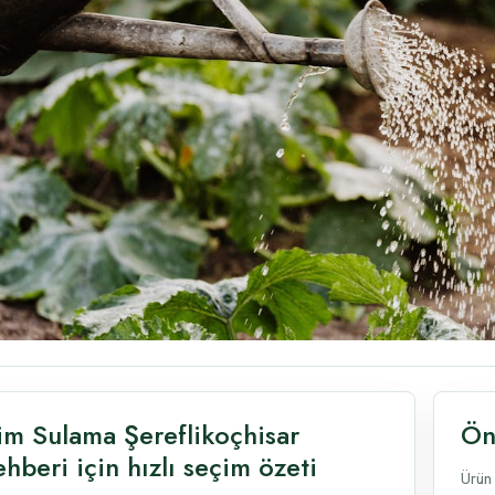
im Sulama Şereflikoçhisar
Ön
hberi için hızlı seçim özeti
Ürün