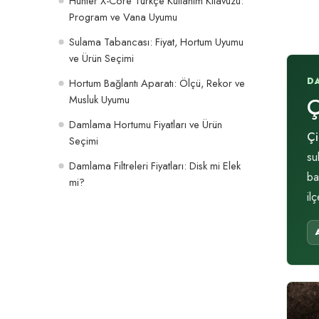
Hunter X-Core Türkçe Kullanım Kılavuzu:
Program ve Vana Uyumu
Sulama Tabancası: Fiyat, Hortum Uyumu
ve Ürün Seçimi
D
Hortum Bağlantı Aparatı: Ölçü, Rekor ve
Musluk Uyumu
Ç
Damlama Hortumu Fiyatları ve Ürün
Çi
Seçimi
su
Damlama Filtreleri Fiyatları: Disk mi Elek
ba
mi?
il