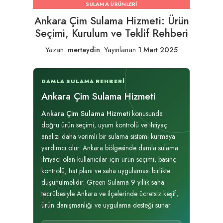
SULAMA ÜRÜNLERI
Ankara Çim Sulama Hizmeti: Ürün
Seçimi, Kurulum ve Teklif Rehberi
Yazan:
mertaydin
.
Yayınlanan
1 Mart 2025
DAMLA SULAMA REHBERI
Ankara Çim Sulama Hizmeti
Ankara Çim Sulama Hizmeti
konusunda
doğru ürün seçimi, uyum kontrolü ve ihtiyaç
analizi daha verimli bir sulama sistemi kurmaya
yardımcı olur. Ankara bölgesinde damla sulama
ihtiyacı olan kullanıcılar için ürün seçimi, basınç
kontrolü, hat planı ve saha uygulaması birlikte
düşünülmelidir. Green Sulama 9 yıllık saha
tecrübesiyle Ankara ve ilçelerinde ücretsiz keşif,
ürün danışmanlığı ve uygulama desteği sunar.