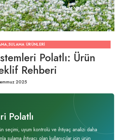
AMA
,
SULAMA ÜRÜNLERI
emleri Polatlı: Ürün
eklif Rehberi
Temmuz 2025
 Polatlı
 seçimi, uyum kontrolü ve ihtiyaç analizi daha
a sulama ihtiyacı olan kullanıcılar için ürün