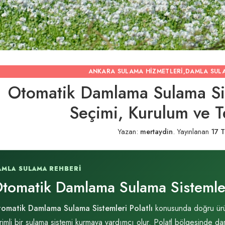
ANKARA SULAMA HIZMETLERI
,
DAMLA SUL
Otomatik Damlama Sulama Sist
Seçimi, Kurulum ve T
Yazan:
mertaydin
.
Yayınlanan
17 
AMLA SULAMA REHBERI
tomatik Damlama Sulama Sistemleri
omatik Damlama Sulama Sistemleri Polatlı
konusunda doğru ürün
rimli bir sulama sistemi kurmaya yardımcı olur. Polatl bölgesinde daml