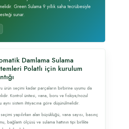
melidir. Green Sulama 9 yıllık saha tecrübesiyle
esteği sunar.
omatik Damlama Sulama
temleri Polatlı için kurulum
ntığı
u ürün seçimi kadar parçaların birbirine uyumu da
idir. Kontrol ünitesi, vana, boru ve fıskiye/nozul
u aynı sistem ihtiyacına göre düşünülmelidir.
 seçimi yapılırken alan büyüklüğü, vana sayısı, basınç
u, bağlantı ölçüsü ve sulama hattının tipi birlikte