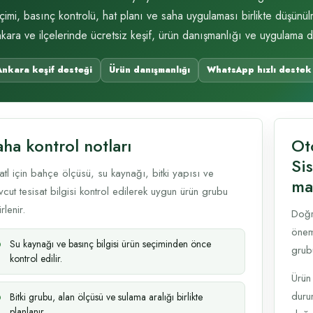
çimi, basınç kontrolü, hat planı ve saha uygulaması birlikte düşünül
kara ve ilçelerinde ücretsiz keşif, ürün danışmanlığı ve uygulama d
Ankara keşif desteği
Ürün danışmanlığı
WhatsApp hızlı destek
ha kontrol notları
Ot
Sis
atl için bahçe ölçüsü, su kaynağı, bitki yapısı ve
ma
cut tesisat bilgisi kontrol edilerek uygun ürün grubu
rlenir.
Doğr
öneml
Su kaynağı ve basınç bilgisi ürün seçiminden önce
grub
kontrol edilir.
Ürün
durum
Bitki grubu, alan ölçüsü ve sulama aralığı birlikte
planlanır.