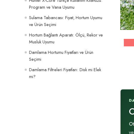
Hunter X-Core Türkçe Kullanım Kılavuzu:
Program ve Vana Uyumu
Sulama Tabancası: Fiyat, Hortum Uyumu
ve Ürün Seçimi
Hortum Bağlantı Aparatı: Ölçü, Rekor ve
Musluk Uyumu
Damlama Hortumu Fiyatları ve Ürün
Seçimi
Damlama Filtreleri Fiyatları: Disk mi Elek
mi?
D
O
Ot
ve