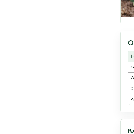
O
İ
Ke
O
D
A
Ba