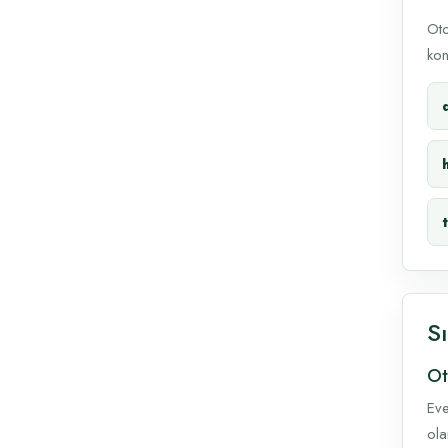
Oto
kon
S
Ot
Eve
ola