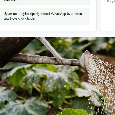
değer
Uyum net değilse sipariş öncesi WhatsApp üzerinden
kısa kontrol yapılabilir.