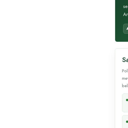
se
An
Sa
Pol
mev
beli