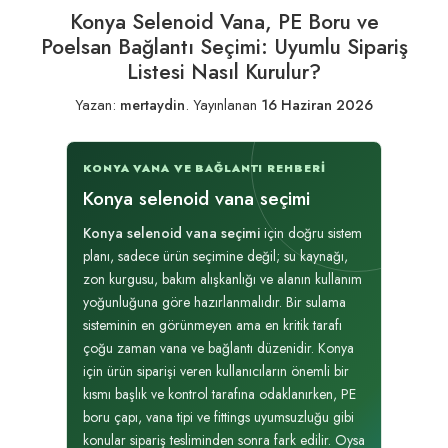
Konya Selenoid Vana, PE Boru ve
Poelsan Bağlantı Seçimi: Uyumlu Sipariş
Listesi Nasıl Kurulur?
Yazan:
mertaydin
.
Yayınlanan
16 Haziran 2026
KONYA VANA VE BAĞLANTI REHBERI
Konya selenoid vana seçimi
Konya selenoid vana seçimi
için doğru sistem
planı, sadece ürün seçimine değil; su kaynağı,
zon kurgusu, bakım alışkanlığı ve alanın kullanım
yoğunluğuna göre hazırlanmalıdır. Bir sulama
sisteminin en görünmeyen ama en kritik tarafı
çoğu zaman vana ve bağlantı düzenidir. Konya
için ürün siparişi veren kullanıcıların önemli bir
kısmı başlık ve kontrol tarafına odaklanırken, PE
boru çapı, vana tipi ve fittings uyumsuzluğu gibi
konular sipariş tesliminden sonra fark edilir. Oysa