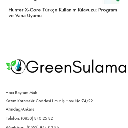
Hunter X-Core Türkçe Kullanım Kılavuzu: Program
Su
ve Vana Uyumu
Se
Hacı Bayram Mah
Kazım Karabekir Caddesi Umut İş Hanı No:74/22
Altındağ/Ankara
Telefon: (0850) 840 25 82
WhatsApp: (0552) 944 03 86