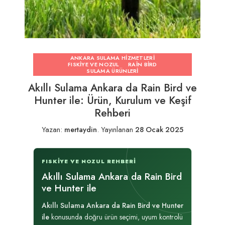
ANKARA SULAMA HIZMETLERI
FISKIYE VE NOZUL
RAIN BIRD
SULAMA ÜRÜNLERI
Akıllı Sulama Ankara da Rain Bird ve
Hunter ile: Ürün, Kurulum ve Keşif
Rehberi
Yazan:
mertaydin
.
Yayınlanan
28 Ocak 2025
FISKIYE VE NOZUL REHBERI
Akıllı Sulama Ankara da Rain Bird
ve Hunter ile
Akıllı Sulama Ankara da Rain Bird ve Hunter
ile
konusunda doğru ürün seçimi, uyum kontrolü