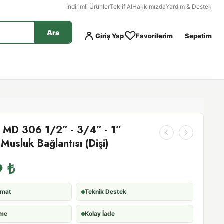
İndirimli Ürünler
Teklif Al
Hakkımızda
Yardım & Destek
Ara
Giriş Yap
Favorilerim
Sepetim
 MD 306 1/2” - 3/4” - 1”
Musluk Bağlantısı (Dişi)
9
₺
imat
Teknik Destek
eme
Kolay İade