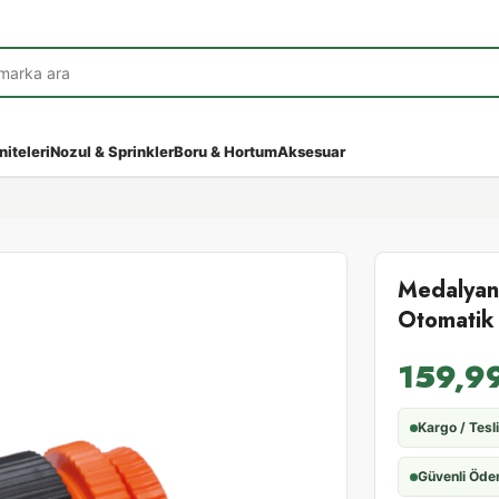
niteleri
Nozul & Sprinkler
Boru & Hortum
Aksesuar
Medalyan
Otomatik 
159,9
Kargo / Tesl
Güvenli Öd