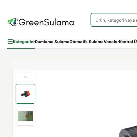
☰
Kategoriler
Damlama Sulama
Otomatik Sulama
Vanalar
Kontrol Ü