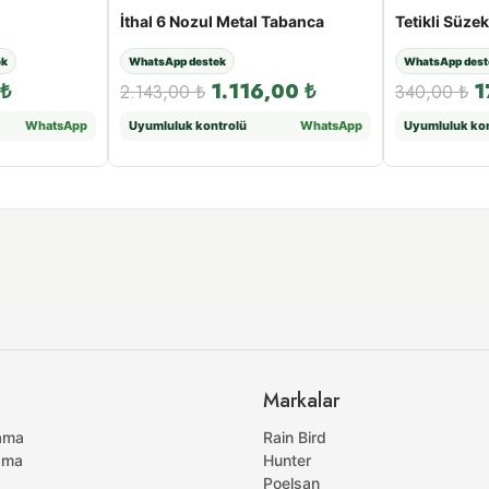
İthal 6 Nozul Metal Tabanca
Tetikli Süze
ek
WhatsApp destek
WhatsApp dest
₺
1.116,00
₺
1
2.143,00
₺
340,00
₺
WhatsApp
Uyumluluk kontrolü
WhatsApp
Uyumluluk kon
Markalar
ama
Rain Bird
ama
Hunter
Poelsan