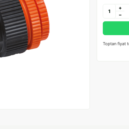
+
−
Toptan fiyat te