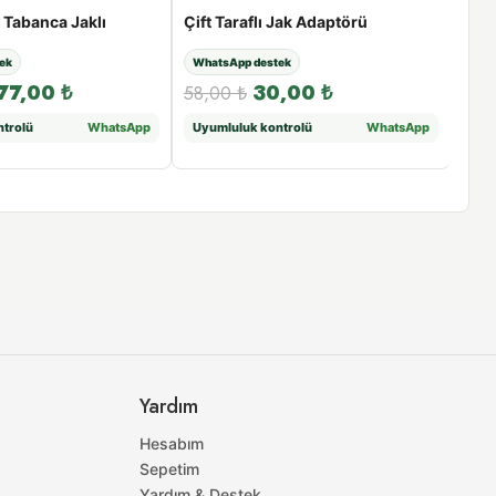
k Tabanca Jaklı
Çift Taraflı Jak Adaptörü
Açıl
ek
WhatsApp destek
Fısk
77,00
₺
30,00
₺
58,00
₺
431
trolü
WhatsApp
Uyumluluk kontrolü
WhatsApp
Atış
Yardım
Hesabım
Sepetim
Yardım & Destek