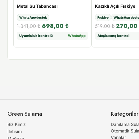
Metal Su Tabancası
Kazıklı Açılı Fıskiye
WhatsApp destek
Fıskiye
WhatsApp dest
698,00
₺
270,00
1.341,00
₺
519,00
₺
sApp
Uyumluluk kontrolü
WhatsApp
Atış/basınç kontrol
Green Sulama
Kategoriler
Biz Kimiz
Damlama Sul
Otomatik Sul
İletişim
Vanalar
Mağaza