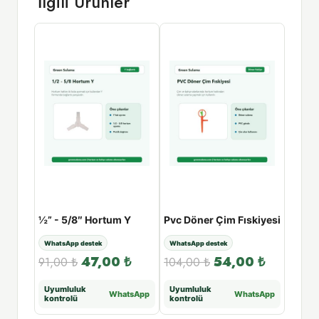
İlgili Ürünler
6 Fonksiyonlu Su Tabancası
½” - 5/8″ Hortum Y
Pvc Döner Çim Fıskiyesi
WhatsApp destek
WhatsApp destek
WhatsA
00
₺
47,00
₺
54,00
₺
91,00
₺
104,00
₺
340,
Uyumluluk
Uyumluluk
Uyuml
tsApp
WhatsApp
WhatsApp
kontrolü
kontrolü
kontr