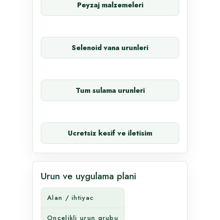
Peyzaj malzemeleri
Selenoid vana urunleri
Tum sulama urunleri
Ucretsiz kesif ve iletisim
Urun ve uygulama plani
Alan / ihtiyac
Oncelikli urun grubu