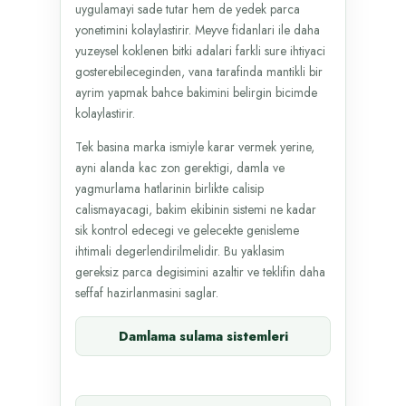
uygulamayi sade tutar hem de yedek parca
yonetimini kolaylastirir. Meyve fidanlari ile daha
yuzeysel koklenen bitki adalari farkli sure ihtiyaci
gosterebileceginden, vana tarafinda mantikli bir
ayrim yapmak bahce bakimini belirgin bicimde
kolaylastirir.
Tek basina marka ismiyle karar vermek yerine,
ayni alanda kac zon gerektigi, damla ve
yagmurlama hatlarinin birlikte calisip
calismayacagi, bakim ekibinin sistemi ne kadar
sik kontrol edecegi ve gelecekte genisleme
ihtimali degerlendirilmelidir. Bu yaklasim
gereksiz parca degisimini azaltir ve teklifin daha
seffaf hazirlanmasini saglar.
Damlama sulama sistemleri