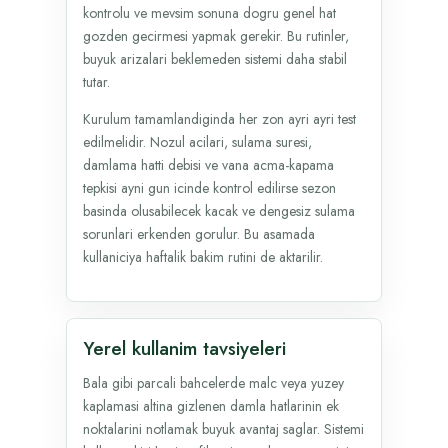
kontrolu ve mevsim sonuna dogru genel hat
gozden gecirmesi yapmak gerekir. Bu rutinler,
buyuk arizalari beklemeden sistemi daha stabil
tutar.
Kurulum tamamlandiginda her zon ayri ayri test
edilmelidir. Nozul acilari, sulama suresi,
damlama hatti debisi ve vana acma-kapama
tepkisi ayni gun icinde kontrol edilirse sezon
basinda olusabilecek kacak ve dengesiz sulama
sorunlari erkenden gorulur. Bu asamada
kullaniciya haftalik bakim rutini de aktarilir.
Yerel kullanim tavsiyeleri
Bala gibi parcali bahcelerde malc veya yuzey
kaplamasi altina gizlenen damla hatlarinin ek
noktalarini notlamak buyuk avantaj saglar. Sistemi