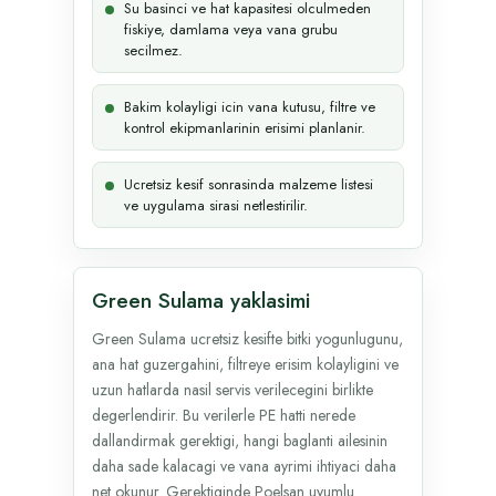
Su basinci ve hat kapasitesi olculmeden
fiskiye, damlama veya vana grubu
secilmez.
Bakim kolayligi icin vana kutusu, filtre ve
kontrol ekipmanlarinin erisimi planlanir.
Ucretsiz kesif sonrasinda malzeme listesi
ve uygulama sirasi netlestirilir.
Green Sulama yaklasimi
Green Sulama ucretsiz kesifte bitki yogunlugunu,
ana hat guzergahini, filtreye erisim kolayligini ve
uzun hatlarda nasil servis verilecegini birlikte
degerlendirir. Bu verilerle PE hatti nerede
dallandirmak gerektigi, hangi baglanti ailesinin
daha sade kalacagi ve vana ayrimi ihtiyaci daha
net okunur. Gerektiginde Poelsan uyumlu