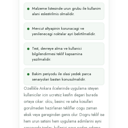
Malzeme listesinde urun grubu ile kullanim
alani eslestirilmis olmalidir.
Mevcut altyapinin korunacagi ve
yenilenecegi noktalar ayri belirtilmelidir.
Test, devreye alma ve kullanici
bilgilendirmesi teklif kapsamina
yazilmalidir.
Bakim periyodu ile olasi yedek parca
senaryolari bastan konusulmalidir.
Ozellikle Ankara ilcelerinde uygulama isteyen
kullanicilar icin ucretsiz kesifin degeri burada
ortaya cikar: olcu, basinc ve saha kosullari
gorulmeden hazirlanan teklifler cogu zaman
eksik veya gereginden genis olur. Dogru teklif ise
hem urun satisini hem uygulama adimlarini ayni
cercevede toplar; kullanici neye neden odeme