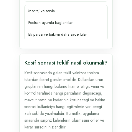
Montaj ve servis
Poelsan uyumlu baglantilar
Ek parca ve bakimi daha sade tutar
Kesif sonrasi teklif nasil okunmali?
Kesif sonrasinda gelen teklif yalnizca toplam
tutardan ibaret gorulmemelidir. Kullanilan urun
gruplarinin hangi bolume hizmet ettigi, vana ve
kontrol tarafinda hangi parcalarin degisecegi,
mevcut hattin ne kadarinin korunacagi ve bakim
sonrasi kullaniciya hangi egitimlerin verilecegi
acik sekilde yazilmalidir. Bu netlik, uygulama
sirasinda surpriz kalemlerin olusmasini onler ve
karar surecini hizlandirir.