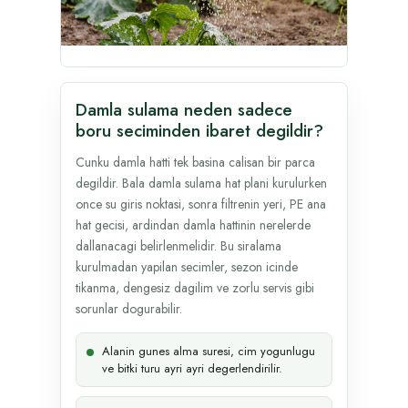
Damla sulama neden sadece
boru seciminden ibaret degildir?
Cunku damla hatti tek basina calisan bir parca
degildir. Bala damla sulama hat plani kurulurken
once su giris noktasi, sonra filtrenin yeri, PE ana
hat gecisi, ardindan damla hattinin nerelerde
dallanacagi belirlenmelidir. Bu siralama
kurulmadan yapilan secimler, sezon icinde
tikanma, dengesiz dagilim ve zorlu servis gibi
sorunlar dogurabilir.
Alanin gunes alma suresi, cim yogunlugu
ve bitki turu ayri ayri degerlendirilir.