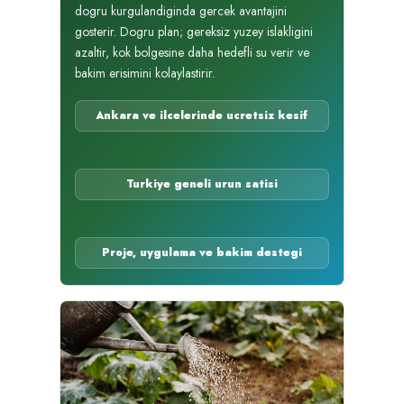
dogru kurgulandiginda gercek avantajini
gosterir. Dogru plan; gereksiz yuzey islakligini
azaltir, kok bolgesine daha hedefli su verir ve
bakim erisimini kolaylastirir.
Ankara ve ilcelerinde ucretsiz kesif
Turkiye geneli urun satisi
Proje, uygulama ve bakim destegi