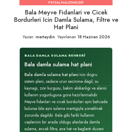
PEYZAJ MALZEMELERI
Bala Meyve Fidanlari ve Cicek
Bordurleri Icin Damla Sulama, Filtre ve
Hat Plani
Yazan:
mertaydin
.
Yayınlanan
18 Haziran 2026
BALA DAMLA SULAMA REHBERI
Bala damla sulama hat plani
Bala damla sulama hat plani
icin dogru
sistem plani, sadece urun secimine degil; su
kaynagi, zon kurgusu, bakim aliskanligi ve alanin
kullanim yogunluguna gore hazirlanmalidir.
Meyve fidanlari ve cicek bordurleri ayni bahcede
bulunsa bile ayni sulama mantigiyla yonetilmek
zorunda degildir. Bala gibi farkli kullanim
ceplerinin bir arada oldugu alanlarda damla
sulama, ancak filtre, ana hat ve baglanti duzeni