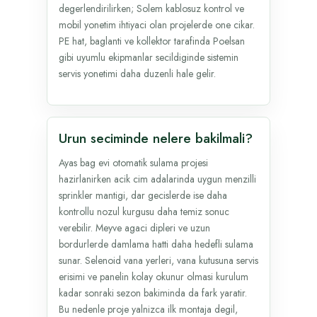
degerlendirilirken; Solem kablosuz kontrol ve
mobil yonetim ihtiyaci olan projelerde one cikar.
PE hat, baglanti ve kollektor tarafinda Poelsan
gibi uyumlu ekipmanlar secildiginde sistemin
servis yonetimi daha duzenli hale gelir.
Urun seciminde nelere bakilmali?
Ayas bag evi otomatik sulama projesi
hazirlanirken acik cim adalarinda uygun menzilli
sprinkler mantigi, dar gecislerde ise daha
kontrollu nozul kurgusu daha temiz sonuc
verebilir. Meyve agaci dipleri ve uzun
bordurlerde damlama hatti daha hedefli sulama
sunar. Selenoid vana yerleri, vana kutusuna servis
erisimi ve panelin kolay okunur olmasi kurulum
kadar sonraki sezon bakiminda da fark yaratir.
Bu nedenle proje yalnizca ilk montaja degil,