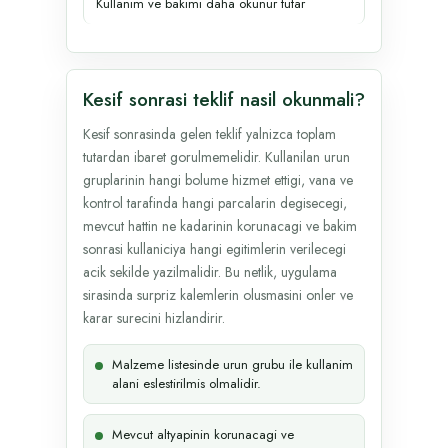
Kullanim ve bakimi daha okunur tutar
Kesif sonrasi teklif nasil okunmali?
Kesif sonrasinda gelen teklif yalnizca toplam
tutardan ibaret gorulmemelidir. Kullanilan urun
gruplarinin hangi bolume hizmet ettigi, vana ve
kontrol tarafinda hangi parcalarin degisecegi,
mevcut hattin ne kadarinin korunacagi ve bakim
sonrasi kullaniciya hangi egitimlerin verilecegi
acik sekilde yazilmalidir. Bu netlik, uygulama
sirasinda surpriz kalemlerin olusmasini onler ve
karar surecini hizlandirir.
Malzeme listesinde urun grubu ile kullanim
alani eslestirilmis olmalidir.
Mevcut altyapinin korunacagi ve