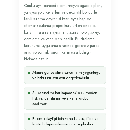
Cunku ayni bahcede cim, meyve agaci dipleri,
yuruyus yolu kenarlari ve dekoratif bordurler
farkli sulama davranisi ister. Ayas bag evi
otomatik sulama projesi kurulurken once bu
kullanim alanlari ayristirilir; sonra rotor, sprey,
damlama ve vana plani secilir. Bu siralama
korunursa uygulama sirasinda gereksiz parca
artisi ve sonraki bakim karmasasi belirgin
bicimde azalir.
Alanin gunes alma suresi, cim yogunlugu
ve bitki turu ayri ayri degerlendirilir.
Su basinci ve hat kapasitesi olculmeden
fiskiye, damlama veya vana grubu
secilmez.
Bakim kolayligi icin vana kutusu, filtre ve
kontrol ekipmanlarinin erisimi planlanir.