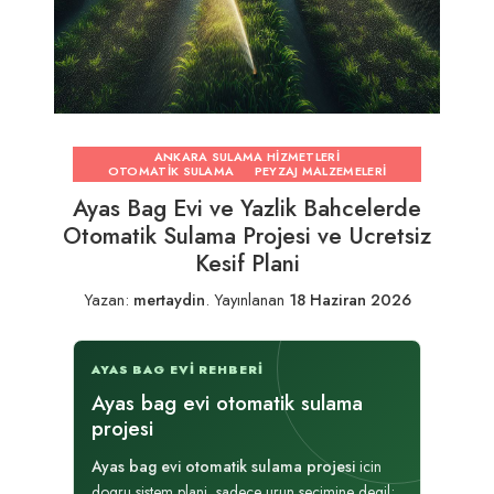
ANKARA SULAMA HIZMETLERI
OTOMATIK SULAMA
PEYZAJ MALZEMELERI
Ayas Bag Evi ve Yazlik Bahcelerde
Otomatik Sulama Projesi ve Ucretsiz
Kesif Plani
Yazan:
mertaydin
.
Yayınlanan
18 Haziran 2026
AYAS BAG EVI REHBERI
Ayas bag evi otomatik sulama
projesi
Ayas bag evi otomatik sulama projesi
icin
dogru sistem plani, sadece urun secimine degil;