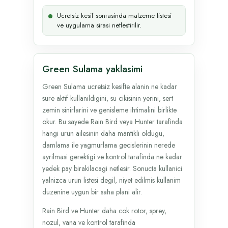
Ucretsiz kesif sonrasinda malzeme listesi
ve uygulama sirasi netlestirilir.
Green Sulama yaklasimi
Green Sulama ucretsiz kesifte alanin ne kadar
sure aktif kullanildigini, su cikisinin yerini, sert
zemin sinirlarini ve genisleme ihtimalini birlikte
okur. Bu sayede Rain Bird veya Hunter tarafinda
hangi urun ailesinin daha mantikli oldugu,
damlama ile yagmurlama gecislerinin nerede
ayrilmasi gerektigi ve kontrol tarafinda ne kadar
yedek pay birakilacagi netlesir. Sonucta kullanici
yalnizca urun listesi degil, niyet edilmis kullanim
duzenine uygun bir saha plani alir.
Rain Bird ve Hunter daha cok rotor, sprey,
nozul, vana ve kontrol tarafinda