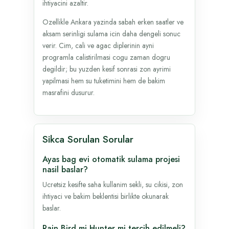
ihtiyacini azaltir.
Ozellikle Ankara yazinda sabah erken saatler ve
aksam serinligi sulama icin daha dengeli sonuc
verir. Cim, cali ve agac diplerinin ayni
programla calistirilmasi cogu zaman dogru
degildir; bu yuzden kesif sonrasi zon ayrimi
yapilmasi hem su tuketimini hem de bakim
masrafini dusurur.
Sikca Sorulan Sorular
Ayas bag evi otomatik sulama projesi
nasil baslar?
Ucretsiz kesifte saha kullanim sekli, su cikisi, zon
ihtiyaci ve bakim beklentisi birlikte okunarak
baslar.
Rain Bird mi Hunter mi tercih edilmeli?