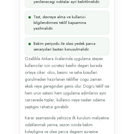
yenilenecegi noktalar ayri belirtilmelidir.
Test, devreye alma ve kullanici
bilgilendirmesi teklif kapsamina
yazilmalidir.
Bakim periyodu ile olasi yedek parca
senaryolari bastan konusulmalidir.
Ozellikle Ankara ilcelerinde uygulama isteyen
kullanicilar icin ucretsiz kesifin degeri burada
ortaya cikar: olcu, basinc ve saha kosullari
gorulmeden hazirlanan teklifler cogu zaman
eksik veya gereginden genis olur. Dogru teklif ise
hem urun satisini hem uygulama adimlarini ayni
cercevede toplar; kullanici neye neden odeme
yaptigini rahatca gorebilir.
Karar asamasinda yalnizca ilk kurulum maliyetine
odaklanmak yerine, sezon icinde bakim
kolayligina ve olasi parca degisim suresine