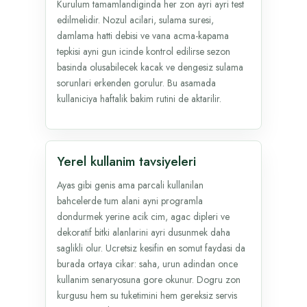
Kurulum tamamlandiginda her zon ayri ayri test
edilmelidir. Nozul acilari, sulama suresi,
damlama hatti debisi ve vana acma-kapama
tepkisi ayni gun icinde kontrol edilirse sezon
basinda olusabilecek kacak ve dengesiz sulama
sorunlari erkenden gorulur. Bu asamada
kullaniciya haftalik bakim rutini de aktarilir.
Yerel kullanim tavsiyeleri
Ayas gibi genis ama parcali kullanilan
bahcelerde tum alani ayni programla
dondurmek yerine acik cim, agac dipleri ve
dekoratif bitki alanlarini ayri dusunmek daha
saglikli olur. Ucretsiz kesifin en somut faydasi da
burada ortaya cikar: saha, urun adindan once
kullanim senaryosuna gore okunur. Dogru zon
kurgusu hem su tuketimini hem gereksiz servis