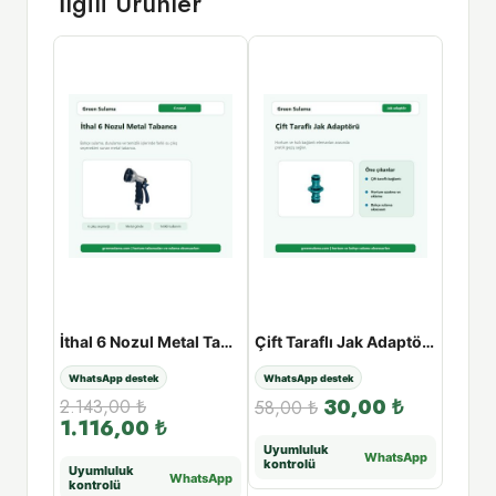
İlgili Ürünler
sı
İthal 6 Nozul Metal Tabanca
Çift Taraflı Jak Adaptörü
Kazıkl
WhatsApp destek
WhatsApp destek
Fıskiye
30,00
₺
2.143,00
₺
58,00
₺
519,
1.116,00
₺
Uyumluluk
Atış/b
WhatsApp
kontrolü
kontr
Uyumluluk
tsApp
WhatsApp
kontrolü