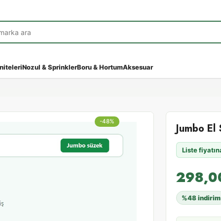
niteleri
Nozul & Sprinkler
Boru & Hortum
Aksesuar
-48%
Jumbo El 
Liste fiyatı
298,
%48 indirim