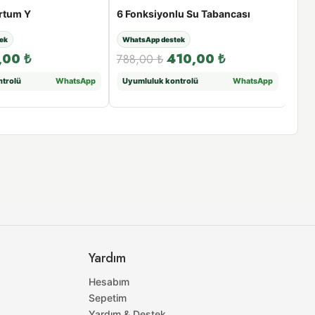
ortum Y
6 Fonksiyonlu Su Tabancası
½” Y
ek
WhatsApp destek
Fısk
,00
₺
410,00
₺
788,00
₺
306
trolü
WhatsApp
Uyumluluk kontrolü
WhatsApp
Atış
Yardım
Hesabım
Sepetim
Yardım & Destek