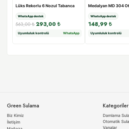
Lüks Rekorlu 6 Nozul Tabanca
WhatsApp destek
WhatsApp destek
293,00
₺
148,99
₺
563,00
₺
sApp
Uyumluluk kontrolü
WhatsApp
Uyumluluk kontrolü
Green Sulama
Kategoriler
Biz Kimiz
Damlama Sul
Otomatik Sul
İletişim
Vanalar
Mağaza