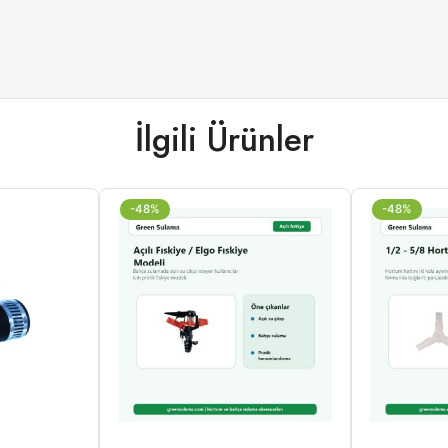
İlgili Ürünler
-48%
-48%