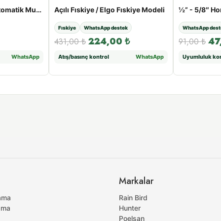
Medalyan MD 304 Otomatik Musluk Adaptörü (Kelepçeli)
Açılı Fıskiye / Elgo Fıskiye Modeli
½” - 5/8″ H
Fıskiye
WhatsApp destek
WhatsApp dest
224,00
₺
47
431,00
₺
91,00
₺
WhatsApp
Atış/basınç kontrol
WhatsApp
Uyumluluk kon
Markalar
ama
Rain Bird
ama
Hunter
Poelsan