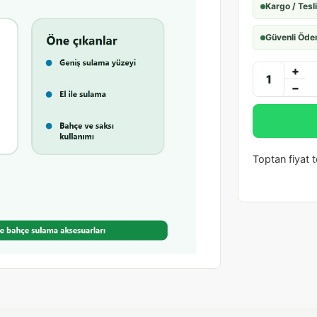
Kargo / Tesl
Güvenli Öd
+
−
Toptan fiyat te