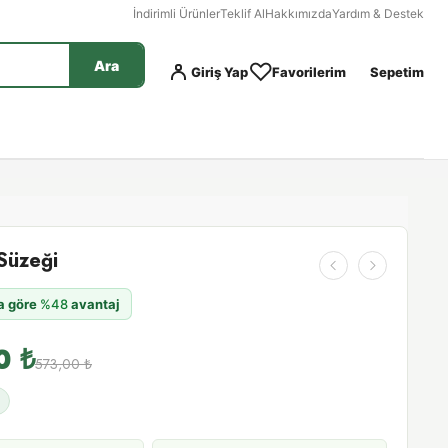
İndirimli Ürünler
Teklif Al
Hakkımızda
Yardım & Destek
Ara
Giriş Yap
Favorilerim
Sepetim
Süzeği
na göre
%48
avantaj
00
₺
573,00
₺