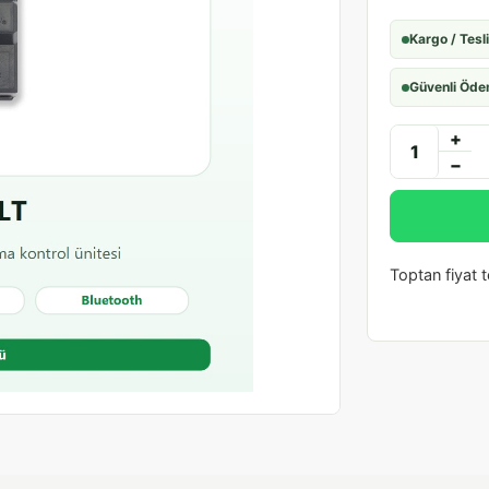
Kargo / Tesl
Güvenli Öd
+
−
Toptan fiyat te