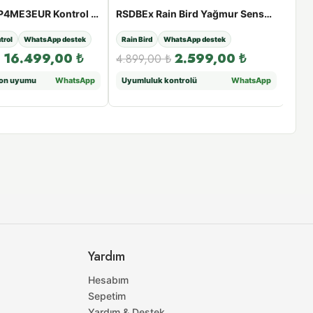
Rain Bird ESP4ME3EUR Kontrol Ünitesi
RSDBEx Rain Bird Yağmur Sensörü
trol
WhatsApp destek
Rain Bird
WhatsApp destek
Rain
16.499,00
₺
2.599,00
₺
4.899,00
₺
6.2
yon uyumu
WhatsApp
Uyumluluk kontrolü
WhatsApp
Uyu
Yardım
Hesabım
Sepetim
Yardım & Destek