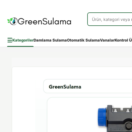
☰
Kategoriler
Damlama Sulama
Otomatik Sulama
Vanalar
Kontrol Ü