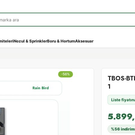
niteleri
Nozul & Sprinkler
Boru & Hortum
Aksesuar
-56%
TBOS-BTLT 
1
Liste fiyatı
5.899
%56 indirim