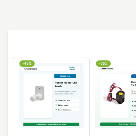
-48%
-56%