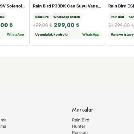
Rain Bird TBOSPSOL 9V Solenoid Bobini
Rain Bird P33DK Can Suyu Vanası Anahtarı
tek
Rain Bird
WhatsApp destek
Rain Bird
Kon
,00
₺
299,00
₺
499,00
₺
31.299,00
₺
WhatsApp
Uyumluluk kontrolü
WhatsApp
Vana ve istas
Markalar
ama
Rain Bird
ama
Hunter
Poelsan