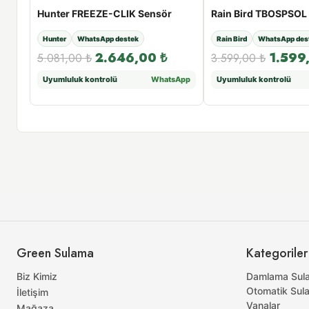
Hunter FREEZE-CLIK Sensör
Hunter
WhatsApp destek
Rain Bird
WhatsApp des
2.646,00
₺
1.599
5.081,00
₺
3.599,00
₺
sApp
Uyumluluk kontrolü
WhatsApp
Uyumluluk kontrolü
Green Sulama
Kategoriler
Biz Kimiz
Damlama Sul
Otomatik Sul
İletişim
Vanalar
Mağaza