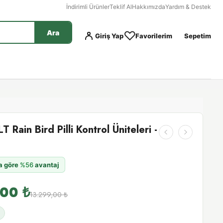
İndirimli Ürünler
Teklif Al
Hakkımızda
Yardım & Destek
Ara
Giriş Yap
Favorilerim
Sepetim
Rain Bird Pilli Kontrol Üniteleri -
na göre
%56
avantaj
,00
₺
13.299,00
₺