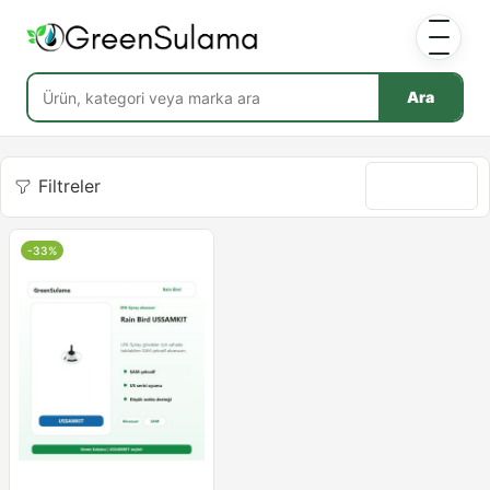
Ara
Filtreler
Göre sırala
-33%