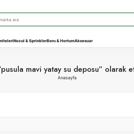
niteleri
Nozul & Sprinkler
Boru & Hortum
Aksesuar
“pusula mavi yatay su deposu” olarak et
Anasayfa