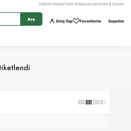
İndirimli Ürünler
Teklif Al
Hakkımızda
Yardım & Destek
Ara
Giriş Yap
Favorilerim
Sepetim
iketlendi