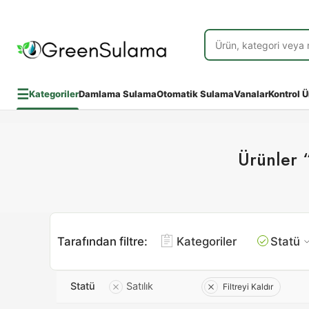
☰
Kategoriler
Damlama Sulama
Otomatik Sulama
Vanalar
Kontrol Ü
Ürünler 
Tarafından filtre:
Kategoriler
Statü
Statü
Satılık
Filtreyi Kaldır