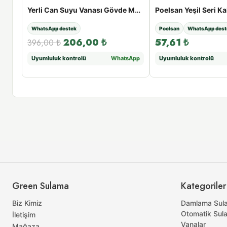
Poelsan Yeşil Seri Kablin Redüksiyon Te - 50 x 40 x 50
Yerli Can Suyu Vanası Gövde Mandallı
WhatsApp destek
Poelsan
WhatsApp dest
206,00
₺
57,61
₺
396,00
₺
sApp
Uyumluluk kontrolü
WhatsApp
Uyumluluk kontrolü
Green Sulama
Kategoriler
Biz Kimiz
Damlama Sul
Otomatik Sul
İletişim
Vanalar
Mağaza