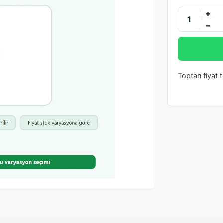
+
−
Toptan fiyat te