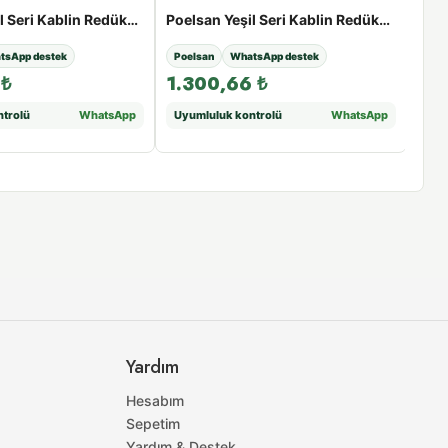
Poelsan Yeşil Seri Kablin Redüksiyon Te - 110 x 63 x 110
Poelsan Yeşil Seri Kablin Redüksiyon Te - 110 x 90 x 110
tsApp destek
Poelsan
WhatsApp destek
Poe
8
₺
1.300,66
₺
44
trolü
WhatsApp
Uyumluluk kontrolü
WhatsApp
Uyu
Yardım
Hesabım
Sepetim
Yardım & Destek