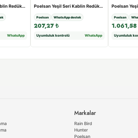
Poelsan Yeşil Seri Kablin Redüksiyon Te - 25 x 20 x 25
Poelsan Yeşil Seri Kablin Redüksiyon Te - 50 x 25 x 50
ek
Poelsan
WhatsApp destek
Poelsan
Wha
207,27
₺
1.061,5
WhatsApp
Uyumluluk kontrolü
WhatsApp
Uyumluluk kon
Markalar
ama
Rain Bird
ama
Hunter
Poelsan