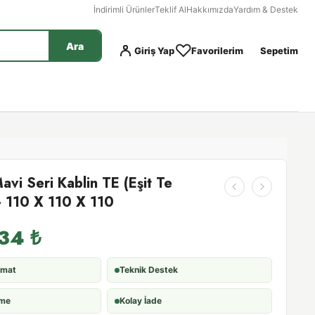
İndirimli Ürünler
Teklif Al
Hakkımızda
Yardım & Destek
Ara
Giriş Yap
Favorilerim
Sepetim
avi Seri Kablin TE (Eşit Te
 - 110 X 110 X 110
,34
₺
imat
Teknik Destek
eme
Kolay İade