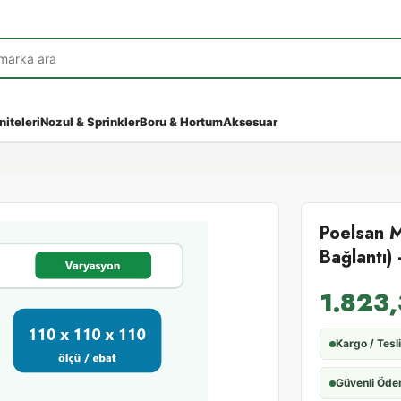
niteleri
Nozul & Sprinkler
Boru & Hortum
Aksesuar
Poelsan M
Bağlantı)
1.823
Kargo / Tesl
Güvenli Öd