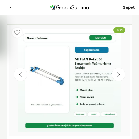
‹
Sepet
-43%