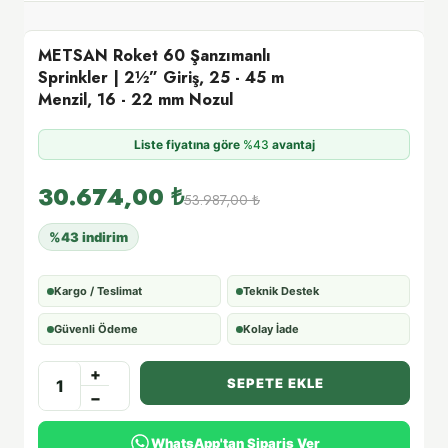
METSAN Roket 60 Şanzımanlı
Sprinkler | 2½” Giriş, 25 - 45 m
Menzil, 16 - 22 mm Nozul
Liste fiyatına göre
%43
avantaj
30.674,00
₺
53.987,00
₺
%43 indirim
Kargo / Teslimat
Teknik Destek
Güvenli Ödeme
Kolay İade
+
SEPETE EKLE
−
WhatsApp'tan Sipariş Ver