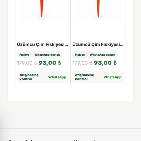
Açılı Fıskiye / Elgo Fıskiye Modeli
Üzümcü Çim Fıskiyesi - Turbo Üç Kollu Çim Fıskiyesi
Üzümcü Çim Fıskiyesi - Süper Üç Kollu Çim Fıskiyesi
tek
Fıskiye
WhatsApp destek
Fıskiye
WhatsApp destek
Fıskiye
00
₺
93,00
₺
93,00
₺
26.3
179,00
₺
179,00
₺
14.
Atış/basınç
Atış/basınç
tsApp
WhatsApp
WhatsApp
kontrol
kontrol
Atış/b
kontr