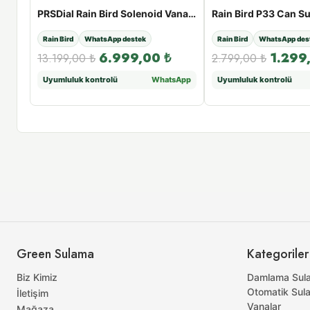
Rain Bird TBOSPSOL 9V Solenoid Bobini
PRSDial Rain Bird Solenoid Vana Basınç Regülatörü
Rain Bird
WhatsApp destek
Rain Bird
WhatsApp des
6.999,00
₺
1.299
13.199,00
₺
2.799,00
₺
sApp
Uyumluluk kontrolü
WhatsApp
Uyumluluk kontrolü
Green Sulama
Kategoriler
Biz Kimiz
Damlama Sul
Otomatik Sul
İletişim
Vanalar
Mağaza