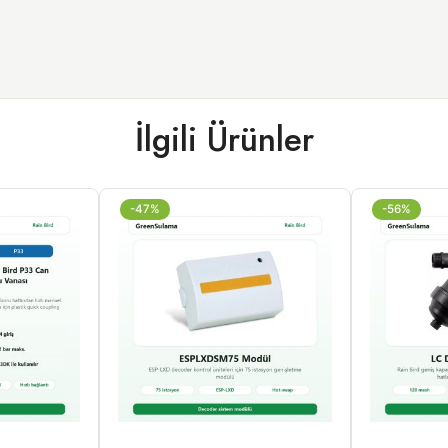
İlgili Ürünler
-47%
-56%