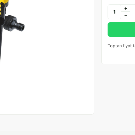
+
−
Toptan fiyat te