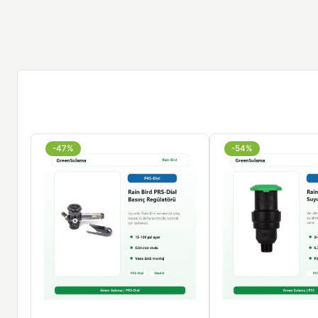
-47%
-54%