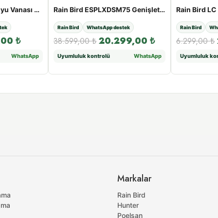
Rain Bird P33 Can Suyu Vanası Çevirmeli Tip
Rain Bird ESPLXDSM75 Genişletme Modeli 75 İstasyon
tek
Rain Bird
WhatsApp destek
Rain Bird
Wha
,00
₺
20.299,00
₺
38.599,00
₺
6.299,00
₺
WhatsApp
Uyumluluk kontrolü
WhatsApp
Uyumluluk kon
Markalar
ama
Rain Bird
ama
Hunter
Poelsan