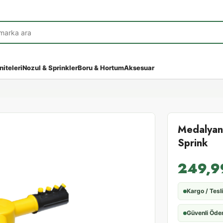
niteleri
Nozul & Sprinkler
Boru & Hortum
Aksesuar
Medalyan
Sprink
249,
Kargo / Tesl
Güvenli Öd