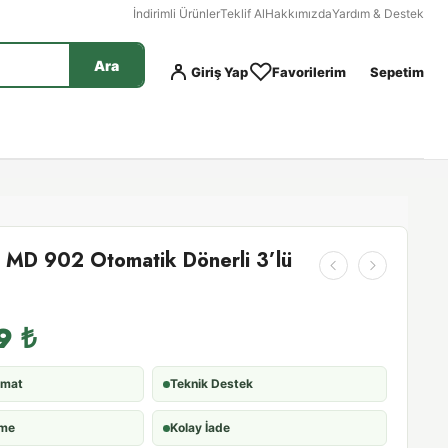
İndirimli Ürünler
Teklif Al
Hakkımızda
Yardım & Destek
Ara
Giriş Yap
Favorilerim
Sepetim
 MD 902 Otomatik Dönerli 3’lü
99
₺
imat
Teknik Destek
eme
Kolay İade