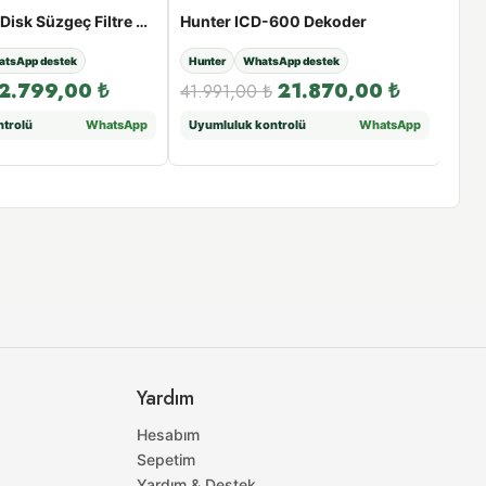
Rain Bird LC Disk Süzgeç Filtre BSP
Hunter ICD-600 Dekoder
tsApp destek
Hunter
WhatsApp destek
Rain
2.799,00
₺
21.870,00
₺
41.991,00
₺
4.1
trolü
WhatsApp
Uyumluluk kontrolü
WhatsApp
Atış
Yardım
Hesabım
Sepetim
Yardım & Destek