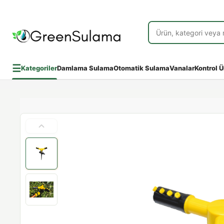
☰
Kategoriler
Damlama Sulama
Otomatik Sulama
Vanalar
Kontrol Ü