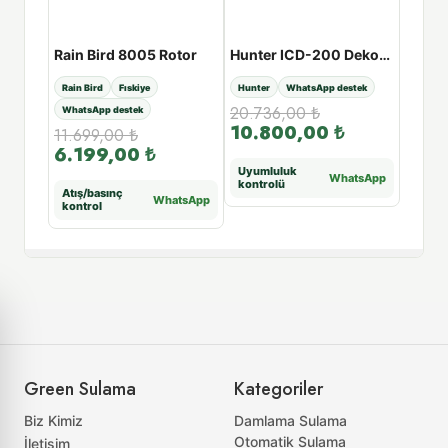
Hunter PGV-201-B-DC 9V Solenoid Vana
Rain Bird 8005 Rotor
Hunter ICD-200 Dekoder
Rain Bird
Fıskiye
Hunter
WhatsApp destek
Hunter
20.736,00
₺
WhatsApp destek
WhatsA
10.800,00
₺
11.699,00
₺
7.414
6.199,00
₺
3.8
Uyumluluk
WhatsApp
kontrolü
Atış/basınç
Bağlan
tsApp
WhatsApp
kontrol
kontr
Green Sulama
Kategoriler
Biz Kimiz
Damlama Sulama
Otomatik Sulama
İletişim