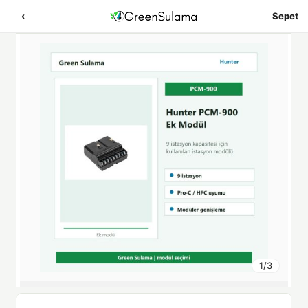
‹
Sepet
1
/
3