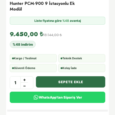
Hunter PCM-900 9 İstasyonlu Ek
Modül
Liste fiyatına göre
%48
avantaj
9.450,00
₺
18.144,00
₺
%48 indirim
Kargo / Teslimat
Teknik Destek
Güvenli Ödeme
Kolay İade
+
SEPETE EKLE
−
WhatsApp'tan Sipariş Ver